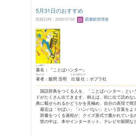
5月31日のおすすめ
投稿日時 : 2020/07/03
図書館管理者
しょめい
書名
：『ことばハンター』
ちょしゃ
しゅっぱんしゃ
著者
：飯間 浩明
出版社
：ポプラ社
------------------------------------------------------------------
国語辞典をつくる人を、「ことばハンター」という
ドがたくさん出てきます。例えば、街に出て読めな
典に載せられるかどうかを見極め、自分の表現で簡
最近は「やばい」「ハンパない」という言葉をよく
辞書をつくる過程が、クイズ形式で書かれているの
世の中は、本やインターネット、テレビや新聞など