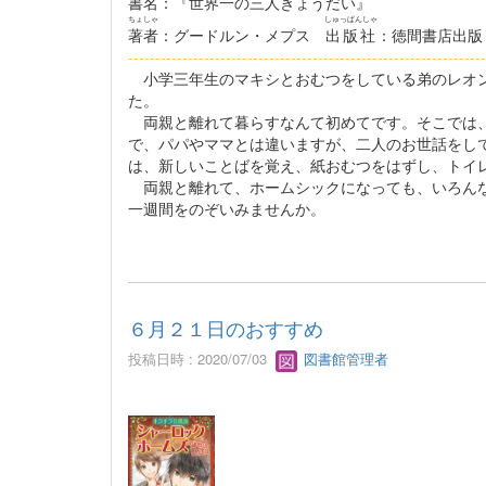
書名
：『世界一の三人きょうだい』
ちょしゃ
しゅっぱんしゃ
著者
：グードルン・メプス
出版社
：徳間書店出版
------------------------------------------------------------------
小学三年生のマキシとおむつをしている弟のレオン
た。
両親と離れて暮らすなんて初めてです。そこでは、
で、パパやママとは違いますが、二人のお世話をし
は、新しいことばを覚え、紙おむつをはずし、トイ
両親と離れて、ホームシックになっても、いろんな
一週間をのぞいみませんか。
６月２１日のおすすめ
投稿日時 : 2020/07/03
図書館管理者