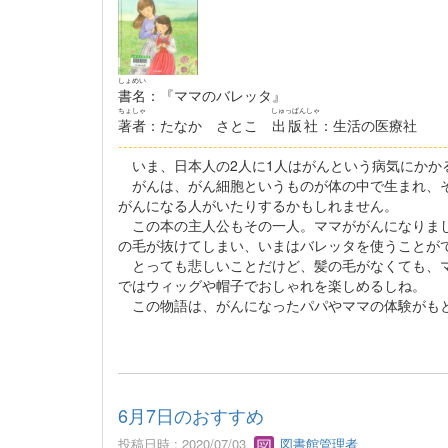
しょめい
書名
：『ママのバレッタ』
ちょしゃ
しゅっぱんしゃ
著者
：たなか さとこ
出版社
：生活の医療社
------------------------------------------------------------------
いま、日本人の2人に1人はがんという病気にかか
がんは、がん細胞というものが体の中で生まれ、そ
がんになる人がいたりするかもしれません。
この本の主人公もその一人。ママががんになりまし
の毛が抜けてしまい、いまはバレッタを使うことが
とっても悲しいことだけど、髪の毛がなくても、マ
ではウィッグや帽子でおしゃれを楽しめるしね。
この物語は、がんになったパパやママの体験がもと
6月7日のおすすめ
投稿日時 : 2020/07/03
図書館管理者