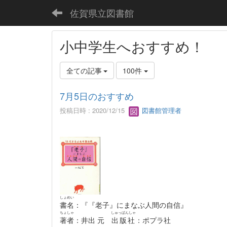
佐賀県立図書館
小中学生へおすすめ！
全ての記事
100件
7月5日のおすすめ
投稿日時 : 2020/12/15
図書館管理者
しょめい
書名
：『『老子』にまなぶ人間の自信』
ちょしゃ
しゅっぱんしゃ
著者
：井出 元
出版社
：ポプラ社