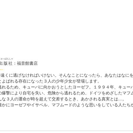
しゅっぱんしゃ
出版社
：福音館書店
--
か遠くに逃げなければいけない。そんなことになったら、あなたはな
よばれる存在になった３人の少年少女が登場します。
れるため、キューバに向かおうとしたヨーゼフ。１９９４年、キュー
の爆撃により自宅を失い、危険から逃れるため、ドイツをめざしたマフ
んな３人の運命が時を超えて交差するとき、あかされる真実とは…。
かにヨーゼフやイサベル、マフムードのような思いをしている人たち