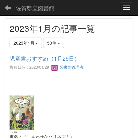
佐賀県立図書館
Toggl
2023年1月の記事一覧
2023年1月
50件
児童書おすすめ（1月29日）
投稿日時 : 2023/01/29
図書館管理者
しょめい
書名
：『しあわせなハリネズミ』