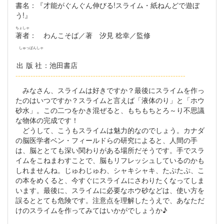
書名
：『才能がぐんぐん伸びる!スライム・紙ねんどで遊ぼ
う!』
ちょしゃ
著者
： わんこそば／著 汐見 稔幸／監修
しゅっぱんしゃ
出版社
：池田書店
--------------------------------------------------------------------
みなさん、スライムは好きですか？最後にスライムを作っ
たのはいつですか？スライムと言えば「液体のり」と「ホウ
砂水」。この二つをかき混ぜると、もちもちとろ～り不思議
な物体の完成です！
どうして、こうもスライムは魅力的なのでしょう。カナダ
の脳医学者ベン・フィールドらの研究によると、人間の手
は、脳ととても深い関わりがある場所だそうです。手でスラ
イムをこねまわすことで、脳もリフレッシュしているのかも
しれませんね。じゅわじゅわ、シャキシャキ、たぷたぷ、こ
の本をめくると、今すぐにスライムにさわりたくなってしま
います。最後に、スライムに必要なホウ砂などは、使い方を
誤るととても危険です。注意点を理解したうえで、あなただ
けのスライムを作ってみてはいかがでしょうか♪