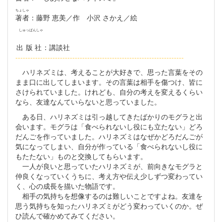
ちょしゃ
著者
：藤野 恵美／作 小沢 さかえ／絵
しゅっぱんしゃ
出版社
：講談社
--------------------------------------------------------------------
ハリネズミは、考えることが大好きで、思った言葉をその
まま口に出してしまいます。その言葉は相手を傷つけ、皆に
さけられていました。けれども、自分の考えを変えるくらい
なら、友達なんていらないと思っていました。
ある日、ハリネズミは引っ越してきたばかりのモグラと出
会います。モグラは「食べられないし役にも立たない」どろ
だんごを作っていました。ハリネズミはなぜかどろだんごが
気になってしまい、自分が作っている「食べられないし役に
もたたない」ものと交換してもらいます。
一人が良いと思っていたハリネズミが、前向きなモグラと
仲良くなっていくうちに、考え方や伝え少しずつ変わってい
く、心の成長を描いた物語です。
相手の気持ちを想像するのは難しいことですよね。友達を
思う気持ちを知ったハリネズミがどう変わっていくのか。ぜ
ひ読んで確かめてみてください。