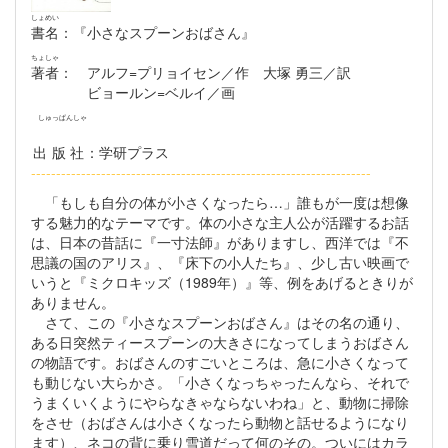
しょめい
書名
：『小さなスプーンおばさん』
ちょしゃ
著者
： アルフ=プリョイセン／作 大塚 勇三／訳
ビョールン=ベルイ／画
しゅっぱんしゃ
出版社
：学研プラス
--------------------------------------------------------------------
「もしも自分の体が小さくなったら…」誰もが一度は想像
する魅力的なテーマです。体の小さな主人公が活躍するお話
は、日本の昔話に『一寸法師』がありますし、西洋では『不
思議の国のアリス』、『床下の小人たち』、少し古い映画で
いうと『ミクロキッズ（1989年）』等、例をあげるときりが
ありません。
さて、この『小さなスプーンおばさん』はその名の通り、
ある日突然ティースプーンの大きさになってしまうおばさん
の物語です。おばさんのすごいところは、急に小さくなって
も動じない大らかさ。「小さくなっちゃったんなら、それで
うまくいくようにやらなきゃならないわね」と、動物に掃除
をさせ（おばさんは小さくなったら動物と話せるようになり
ます）、ネコの背に乗り雪道だって何のその。ついにはカラ