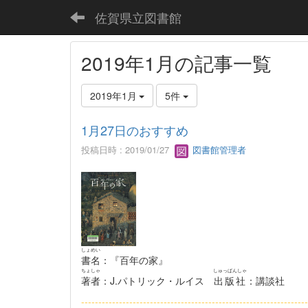
佐賀県立図書館
2019年1月の記事一覧
2019年1月
5件
1月27日のおすすめ
投稿日時 : 2019/01/27
図書館管理者
しょめい
書名
：『百年の家』
ちょしゃ
しゅっぱんしゃ
著者
：J.パトリック・ルイス
出版社
：講談社
------------------------------------------------------------------