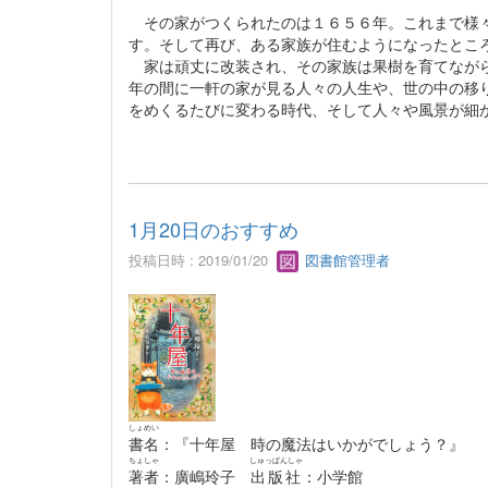
その家がつくられたのは１６５６年。これまで様々
す。そして再び、ある家族が住むようになったとこ
家は頑丈に改装され、その家族は果樹を育てながら
年の間に一軒の家が見る人々の人生や、世の中の移
をめくるたびに変わる時代、そして人々や風景が細
1月20日のおすすめ
投稿日時 : 2019/01/20
図書館管理者
しょめい
書名
：『十年屋 時の魔法はいかがでしょう？』
ちょしゃ
しゅっぱんしゃ
著者
：廣嶋玲子
出版社
：小学館