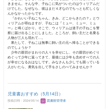
きません。そんな中、子ねこに気がついたのはウィリアムだ
けでした。なぜなら、彼はまだ４才なのでちっとも忙しくな
んかなかったからです。
『かわいい子ねこちゃん、きみ、どこからきたの？』とウ
ィリアムが尋ねますが、子ねこは『ミュー、ミュー、ミュ
ー』と鳴くばかり。そこで、ウィリアムは迷子の子ねこを警
察に届け出ることにしました。ところが、飼い主だと名乗る
人物が三人も現れて…。
果たして、子ねこは無事に飼い主の元へ帰ることができる
のでしょうか？
少年の親切がまわりの人々を幸せにし、その親切がめぐり
めぐって少年に返ってきて、最後には少年も含めすべての人
が幸せになるおはなしです。みなさんも少しでも困っている
人がいたら、勇気を出して手をさしのべてみませんか？
児童書おすすめ（5月14日）
投稿日時 : 2024/05/14
図書館管理者