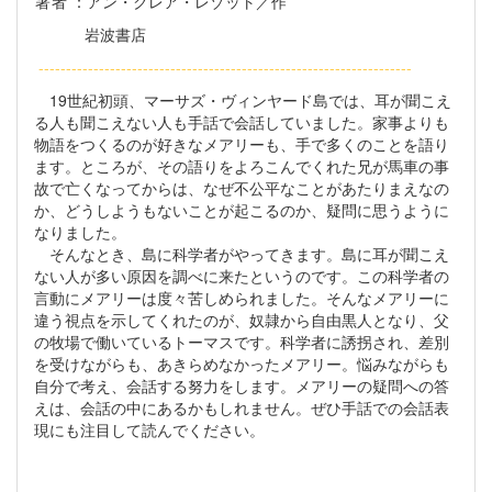
著者
：アン・クレア・レゾット／作
岩波書店
--------------------------------------------------------------------
19世紀初頭、マーサズ・ヴィンヤード島では、耳が聞こえ
る人も聞こえない人も手話で会話していました。家事よりも
物語をつくるのが好きなメアリーも、手で多くのことを語り
ます。ところが、その語りをよろこんでくれた兄が馬車の事
故で亡くなってからは、なぜ不公平なことがあたりまえなの
か、どうしようもないことが起こるのか、疑問に思うように
なりました。
そんなとき、島に科学者がやってきます。島に耳が聞こえ
ない人が多い原因を調べに来たというのです。この科学者の
言動にメアリーは度々苦しめられました。そんなメアリーに
違う視点を示してくれたのが、奴隷から自由黒人となり、父
の牧場で働いているトーマスです。科学者に誘拐され、差別
を受けながらも、あきらめなかったメアリー。悩みながらも
自分で考え、会話する努力をします。メアリーの疑問への答
えは、会話の中にあるかもしれません。ぜひ手話での会話表
現にも注目して読んでください。