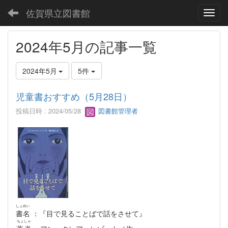
佐賀県立図書館
Toggl
2024年5月の記事一覧
2024年5月
5件
児童書おすすめ（5月28日）
投稿日時 : 2024/05/28
図書館管理者
しょめい
書名
：『目で見ることばで話をさせて』
ちょしゃ