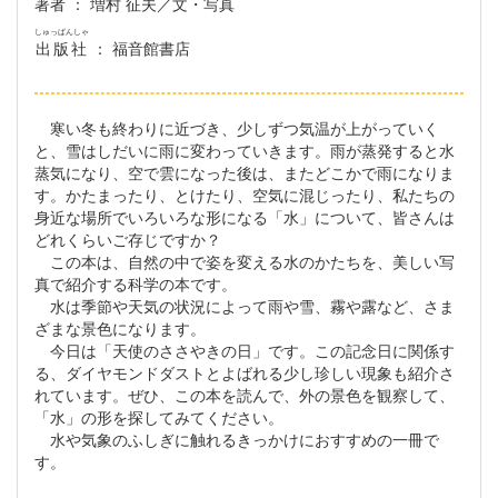
著者
： 増村 征夫／文・写真
しゅっぱんしゃ
出版社
： 福音館書店
寒い冬も終わりに近づき、少しずつ気温が上がっていく
と、雪はしだいに雨に変わっていきます。雨が蒸発すると水
蒸気になり、空で雲になった後は、またどこかで雨になりま
す。かたまったり、とけたり、空気に混じったり、私たちの
身近な場所でいろいろな形になる「水」について、皆さんは
どれくらいご存じですか？
この本は、自然の中で姿を変える水のかたちを、美しい写
真で紹介する科学の本です。
水は季節や天気の状況によって雨や雪、霧や露など、さま
ざまな景色になります。
今日は「天使のささやきの日」です。この記念日に関係す
る、ダイヤモンドダストとよばれる少し珍しい現象も紹介さ
れています。ぜひ、この本を読んで、外の景色を観察して、
「水」の形を探してみてください。
水や気象のふしぎに触れるきっかけにおすすめの一冊で
す。