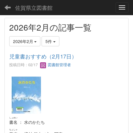
佐賀県立図書館
Toggl
2026年2月の記事一覧
2026年2月
5件
児童書おすすめ（2月17日）
投稿日時 : 02/17
図書館管理者
しょめい
書名
： 水のかたち
ちょしゃ