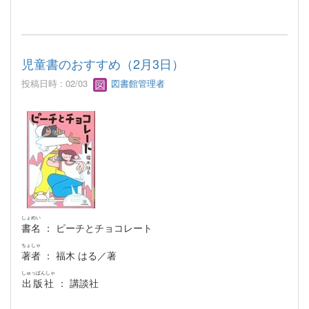
児童書のおすすめ（2月3日）
投稿日時 : 02/03
図書館管理者
しょめい
書名
： ピーチとチョコレート
ちょしゃ
著者
： 福木 はる／著
しゅっぱんしゃ
出版社
： 講談社