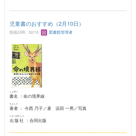
児童書のおすすめ（2月10日）
投稿日時 : 02/10
図書館管理者
しょめい
書名
：命の境界線
ちょしゃ
著者
： 今西 乃子／著 浜田 一男／写真
しゅっぱんしゃ
出版社
：合同出版