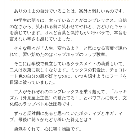
ありのままの自分でいることは、案外と難しいものです。
中学生の萌々は、太っていることがコンプレックス。自信
のなさから、笑われる前に笑わせてやれと、おどけたキャラ
を演じています。けれど言葉と気持ちがバラバラで、本音を
言えない辛さも感じていました。
そんな萌々が「人生、変わるよ？」と気になる言葉で誘わ
れて、習い始めたのはヒップホップのラップ教室。
そこには学校で孤立しているクラスメイトの莉愛もいて、
二人は次第に親しくなります。ミックスの莉愛は、チョコレ
ート色の自分の肌が好きなのに、いつも隠すようにフードを
目深に被っていました。
二人がそれぞれのコンプレックスを乗り越えて、「ルッキ
ズム（外見至上主義）の墓たてろ！」とパワフルに歌う、文
化祭のラップバトルは圧巻です。
ずっと反対側にあると思っていたポジティブとネガティ
ブ。最後に萌々がたどり着いた答えとは？
勇気をくれて、心に響く物語です。