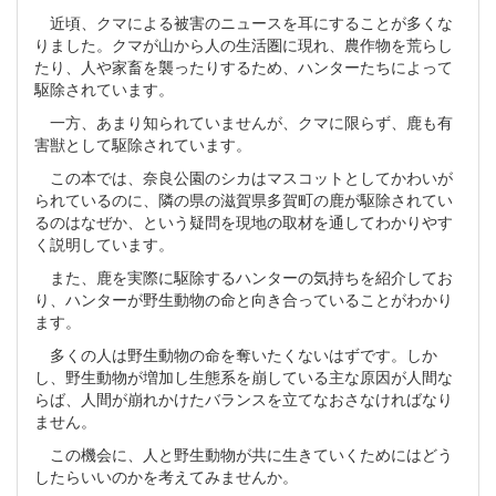
近頃、クマによる被害のニュースを耳にすることが多くな
りました。クマが山から人の生活圏に現れ、農作物を荒らし
たり、人や家畜を襲ったりするため、ハンターたちによって
駆除されています。
一方、あまり知られていませんが、クマに限らず、鹿も有
害獣として駆除されています。
この本では、奈良公園のシカはマスコットとしてかわいが
られているのに、隣の県の滋賀県多賀町の鹿が駆除されてい
るのはなぜか、という疑問を現地の取材を通してわかりやす
く説明しています。
また、鹿を実際に駆除するハンターの気持ちを紹介してお
り、ハンターが野生動物の命と向き合っていることがわかり
ます。
多くの人は野生動物の命を奪いたくないはずです。しか
し、野生動物が増加し生態系を崩している主な原因が人間な
らば、人間が崩れかけたバランスを立てなおさなければなり
ません。
この機会に、人と野生動物が共に生きていくためにはどう
したらいいのかを考えてみませんか。