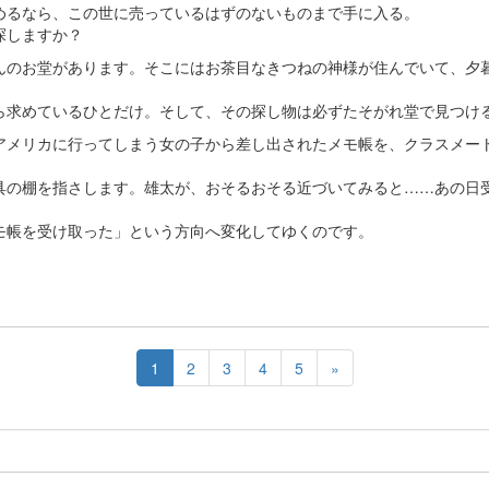
るなら、この世に売っているはずのないものまで手に入る。
探しますか？
んのお堂があります。そこにはお茶目なきつねの神様が住んでいて、夕
求めているひとだけ。そして、その探し物は必ずたそがれ堂で見つけ
アメリカに行ってしまう女の子から差し出されたメモ帳を、クラスメー
の棚を指さします。雄太が、おそるおそる近づいてみると……あの日
帳を受け取った」という方向へ変化してゆくのです。
1
2
3
4
5
»