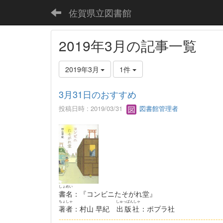
佐賀県立図書館
2019年3月の記事一覧
2019年3月
1件
3月31日のおすすめ
投稿日時 : 2019/03/31
図書館管理者
しょめい
書名
：『コンビニたそがれ堂』
ちょしゃ
しゅっぱんしゃ
著者
：村山 早紀
出版社
：ポプラ社
------------------------------------------------------------------