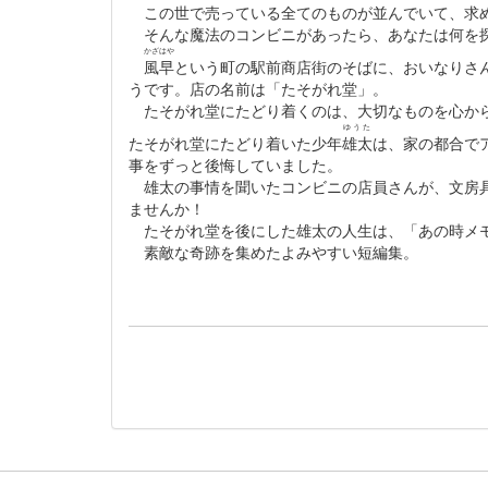
この世で売っている全てのものが並んでいて、求め
そんな魔法のコンビニがあったら、あなたは何を
かざはや
風早
という町の駅前商店街のそばに、おいなりさ
うです。店の名前は「たそがれ堂」。
たそがれ堂にたどり着くのは、大切なものを心から
ゆうた
たそがれ堂にたどり着いた少年
雄太
は、家の都合で
事をずっと後悔していました。
雄太の事情を聞いたコンビニの店員さんが、文房具
ませんか！
たそがれ堂を後にした雄太の人生は、「あの時メモ
素敵な奇跡を集めたよみやすい短編集。