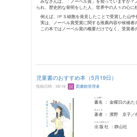
みなさんは、「ノーベル賞」を知っていますか？ノ
られ、歴史的な発明をした人、世界中の人々の心に
例えば、iＰＳ細胞を発見したことで受賞した山中
実は、ノーベル賞受賞に関する推薦内容や候補者の
この本ではノーベル賞の概要だけでなく、受賞者の
児童書のおすすめ本（5月19日）
投稿日時 : 05/19
図書館管理者
しょめい
書名
： 金曜日のあた
ちょしゃ
著者
： 濱野 京子／
しゅっぱんしゃ
出版社
：静山社