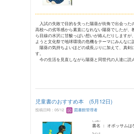
入試の失敗で目的を失った陽葵が街角で出会ったの
高校への劣等感から素直になれない陽葵でしたが、
ら目線の水沢に甘酸っぱい想いが絡んだりしますが
ようと文化祭で地球環境の危機をテーマにみんなに
陽葵の気持ちよいほどの成長ぶりに加えて、真剣に
す。
今の生活を見直しながら陽葵と同世代の人達に読
児童書のおすすめ本 (5月12日)
投稿日時 : 05/12
図書館管理者
しょめい
書名
： オポッサムは
ちょしゃ