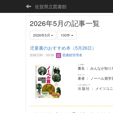
佐賀県立図書館
2026年5月の記事一覧
2026年5月
100件
児童書のおすすめ本（5月26日）
投稿日時 : 05/26
図書館管理者
しょめい
書名
： みんなが知り
ちょしゃ
著者
： ノーベル賞学
しゅっぱんしゃ
出版社
： メイツユ