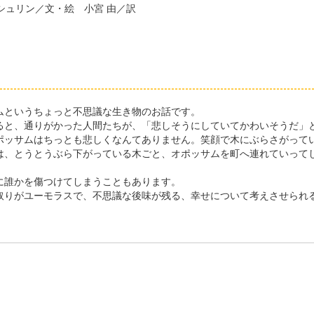
シュリン／文・絵 小宮 由／訳
というちょっと不思議な生き物のお話です。
と、通りがかった人間たちが、「悲しそうにしていてかわいそうだ」
ッサムはちっとも悲しくなんてありません。笑顔で木にぶらさがって
は、とうとうぶら下がっている木ごと、オポッサムを町へ連れていって
誰かを傷つけてしまうこともあります。
りがユーモラスで、不思議な後味が残る、幸せについて考えさせられ