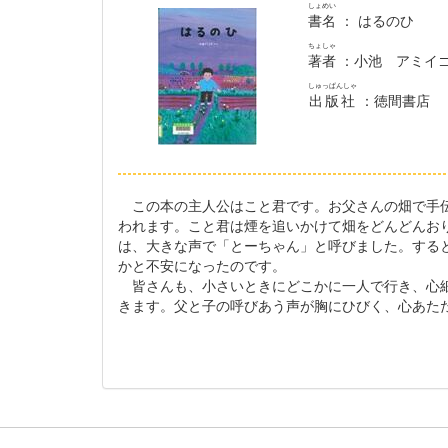
しょめい
書名
： はるのひ
ちょしゃ
著者
：小池 アミイ
しゅっぱんしゃ
出版社
：徳間書店
この本の主人公はこと君です。お父さんの畑で手伝
われます。こと君は煙を追いかけて畑をどんどんお
は、大きな声で「とーちゃん」と呼びました。する
かと不安になったのです。
皆さんも、小さいときにどこかに一人で行き、心細
きます。父と子の呼びあう声が胸にひびく、心あた