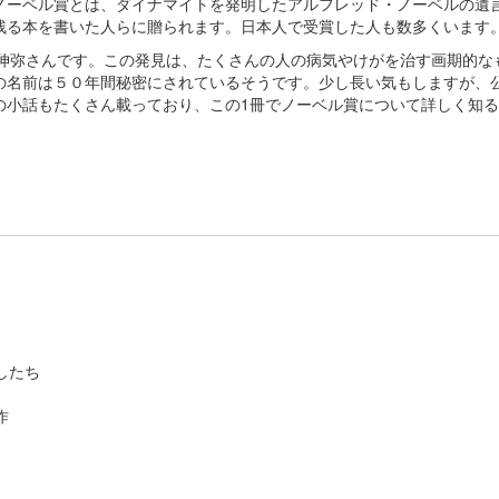
ーベル賞とは、ダイナマイトを発明したアルフレッド・ノーベルの遺
残る本を書いた人らに贈られます。日本人で受賞した人も数多くいます
伸弥さんです。この発見は、たくさんの人の病気やけがを治す画期的な
名前は５０年間秘密にされているそうです。少し長い気もしますが、
小話もたくさん載っており、この1冊でノーベル賞について詳しく知る
したち
作