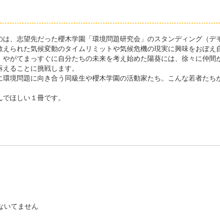
は、志望先だった櫻木学園「環境問題研究会」のスタンディング（デ
教えられた気候変動のタイムリミットや気候危機の現実に興味をおぼえ
、やがてまっすぐに自分たちの未来を考え始めた陽葵には、徐々に仲間
訴えることに挑戦します。
環境問題に向き合う同級生や櫻木学園の活動家たち。こんな若者たち
んでほしい１冊です。
ないてません