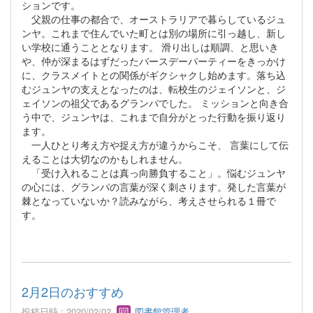
ションです。
父親の仕事の都合で、オーストラリアで暮らしているジュ
ンヤ。これまで住んでいた町とは別の場所に引っ越し、新し
い学校に通うこととなります。 滑り出しは順調、と思いき
や、仲が深まるはずだったバースデーパーティーをきっかけ
に、クラスメイトとの関係がギクシャクし始めます。落ち込
むジュンヤの支えとなったのは、転校生のジェイソンと、ジ
ェイソンの祖父であるグランパでした。 ミッションと向き合
う中で、ジュンヤは、これまで自分がとった行動を振り返り
ます。
一人ひとり考え方や捉え方が違うからこそ、 言葉にして伝
えることは大切なのかもしれません。
「受け入れることは真っ向勝負すること」。悩むジュンヤ
の心には、グランパの言葉が深く刺さります。発した言葉が
棘となっていないか？読みながら、考えさせられる１冊で
す。
2月2日のおすすめ
投稿日時 : 2020/02/02
図書館管理者