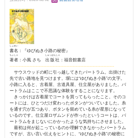
しょめい
書名
：『ゆびぬき小路の秘密』
ちょしゃ
しゅっぱんしゃ
著者
：小風 さち
出版社
：福音館書店
--------------------------------------------------------------------
サウスウッドの町に引っ越してきたバートラム。出掛けた
先で古い路地を見つけます。塀には“ゆびぬき小路”の文字。
小路に入ると、古着屋、古道具屋、仕立屋がありました。バ
ートラムはここで不思議な体験をすることになります。
きっかけは古着屋でコートを買ってもらったこと。そのコ
ートには、ひとつだけ変わったボタンがついていました。糸
を通す穴が五つあり、ボタンを留めている糸が星形になって
いるのです。仕立屋ロザムンドが作ったというコートは、バ
ートラムをまじないにかかったような気持ちにさせました。
最初は何が起こっているのか理解できなかったバートラム
ですが、古い言い伝えをヒントに、“ゆびぬき小路”の秘密に