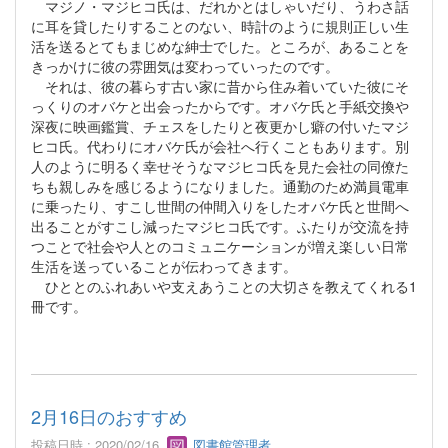
マジノ・マジヒコ氏は、だれかとはしゃいだり、うわさ話
に耳を貸したりすることのない、時計のように規則正しい生
活を送るとてもまじめな紳士でした。ところが、あることを
きっかけに彼の雰囲気は変わっていったのです。
それは、彼の暮らす古い家に昔から住み着いていた彼にそ
っくりのオバケと出会ったからです。オバケ氏と手紙交換や
深夜に映画鑑賞、チェスをしたりと夜更かし癖の付いたマジ
ヒコ氏。代わりにオバケ氏が会社へ行くこともあります。別
人のように明るく幸せそうなマジヒコ氏を見た会社の同僚た
ちも親しみを感じるようになりました。通勤のため満員電車
に乗ったり、すこし世間の仲間入りをしたオバケ氏と世間へ
出ることがすこし減ったマジヒコ氏です。ふたりが交流を持
つことで社会や人とのコミュニケーションが増え楽しい日常
生活を送っていることが伝わってきます。
ひととのふれあいや支えあうことの大切さを教えてくれる1
冊です。
2月16日のおすすめ
投稿日時 : 2020/02/16
図書館管理者