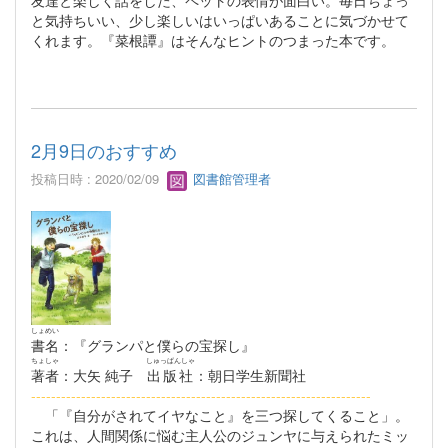
友達と楽しく話をした、ペットの表情が面白い。毎日ちょっ
と気持ちいい、少し楽しいはいっぱいあることに気づかせて
くれます。『菜根譚』はそんなヒントのつまった本です。
2月9日のおすすめ
投稿日時 : 2020/02/09
図書館管理者
しょめい
書名
：『グランパと僕らの宝探し』
ちょしゃ
しゅっぱんしゃ
著者
：大矢 純子
出版社
：朝日学生新聞社
--------------------------------------------------------------------
「『自分がされてイヤなこと』を三つ探してくること」。
これは、人間関係に悩む主人公のジュンヤに与えられたミッ