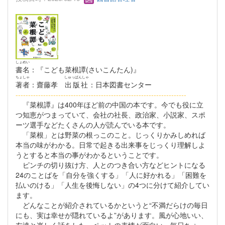
しょめい
書名
：『こども菜根譚(さいこんたん)』
ちょしゃ
しゅっぱんしゃ
著者
：齋藤孝
出版社
：日本図書センター
--------------------------------------------------------------------
『菜根譚』は400年ほど前の中国の本です。今でも役に立
つ知恵がつまっていて、会社の社長、政治家、小説家、スポ
ーツ選手などたくさんの人が読んでいる本です。
「菜根」とは野菜の根っこのこと。じっくりかみしめれば
本当の味がわかる。日常で起きる出来事をじっくり理解しよ
うとすると本当の事がわかるということです。
ピンチの切り抜け方、人とのつき合い方などヒントになる
24のことばを「自分を強くする」「人に好かれる」「困難を
払いのける」「人生を後悔しない」の4つに分けて紹介してい
ます。
どんなことが紹介されているかというと“不満だらけの毎日
にも、実は幸せが隠れているよ”があります。風が心地いい、