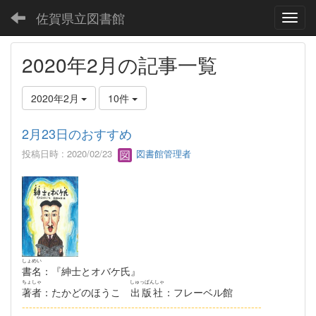
佐賀県立図書館
Toggl
2020年2月の記事一覧
2020年2月
10件
2月23日のおすすめ
投稿日時 : 2020/02/23
図書館管理者
しょめい
書名
：『紳士とオバケ氏』
ちょしゃ
しゅっぱんしゃ
著者
：たかどのほうこ
出版社
：フレーベル館
--------------------------------------------------------------------