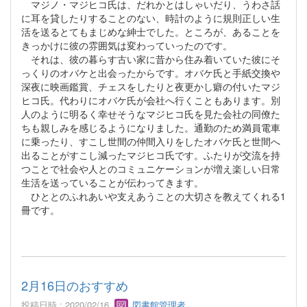
マジノ・マジヒコ氏は、だれかとはしゃいだり、うわさ話
に耳を貸したりすることのない、時計のように規則正しい生
活を送るとてもまじめな紳士でした。ところが、あることを
きっかけに彼の雰囲気は変わっていったのです。
それは、彼の暮らす古い家に昔から住み着いていた彼にそ
っくりのオバケと出会ったからです。オバケ氏と手紙交換や
深夜に映画鑑賞、チェスをしたりと夜更かし癖の付いたマジ
ヒコ氏。代わりにオバケ氏が会社へ行くこともあります。別
人のように明るく幸せそうなマジヒコ氏を見た会社の同僚た
ちも親しみを感じるようになりました。通勤のため満員電車
に乗ったり、すこし世間の仲間入りをしたオバケ氏と世間へ
出ることがすこし減ったマジヒコ氏です。ふたりが交流を持
つことで社会や人とのコミュニケーションが増え楽しい日常
生活を送っていることが伝わってきます。
ひととのふれあいや支えあうことの大切さを教えてくれる1
冊です。
2月16日のおすすめ
投稿日時 : 2020/02/16
図書館管理者