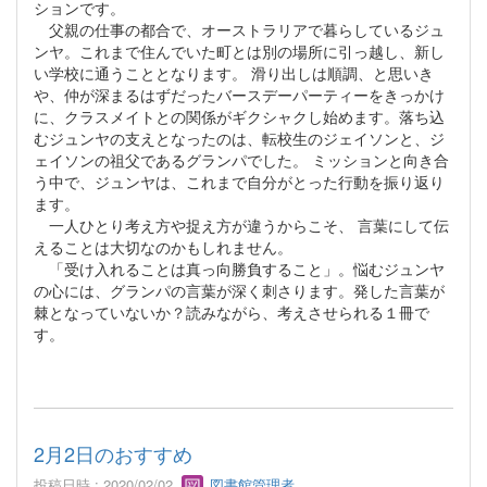
ションです。
父親の仕事の都合で、オーストラリアで暮らしているジュ
ンヤ。これまで住んでいた町とは別の場所に引っ越し、新し
い学校に通うこととなります。 滑り出しは順調、と思いき
や、仲が深まるはずだったバースデーパーティーをきっかけ
に、クラスメイトとの関係がギクシャクし始めます。落ち込
むジュンヤの支えとなったのは、転校生のジェイソンと、ジ
ェイソンの祖父であるグランパでした。 ミッションと向き合
う中で、ジュンヤは、これまで自分がとった行動を振り返り
ます。
一人ひとり考え方や捉え方が違うからこそ、 言葉にして伝
えることは大切なのかもしれません。
「受け入れることは真っ向勝負すること」。悩むジュンヤ
の心には、グランパの言葉が深く刺さります。発した言葉が
棘となっていないか？読みながら、考えさせられる１冊で
す。
2月2日のおすすめ
投稿日時 : 2020/02/02
図書館管理者