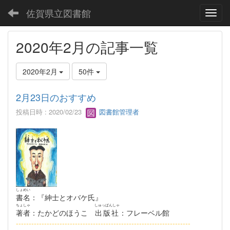
佐賀県立図書館
Toggl
2020年2月の記事一覧
2020年2月
50件
2月23日のおすすめ
投稿日時 : 2020/02/23
図書館管理者
しょめい
書名
：『紳士とオバケ氏』
ちょしゃ
しゅっぱんしゃ
著者
：たかどのほうこ
出版社
：フレーベル館
--------------------------------------------------------------------