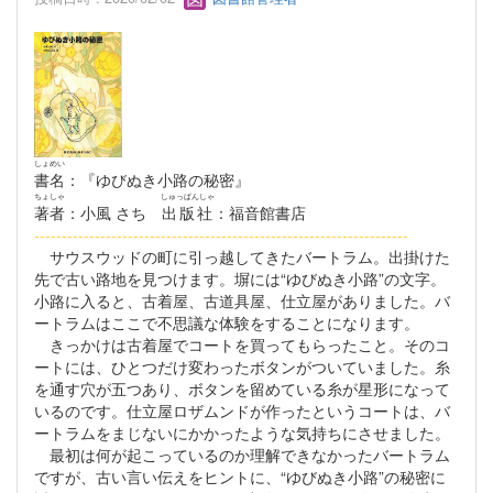
しょめい
書名
：『ゆびぬき小路の秘密』
ちょしゃ
しゅっぱんしゃ
著者
：小風 さち
出版社
：福音館書店
--------------------------------------------------------------------
サウスウッドの町に引っ越してきたバートラム。出掛けた
先で古い路地を見つけます。塀には“ゆびぬき小路”の文字。
小路に入ると、古着屋、古道具屋、仕立屋がありました。バ
ートラムはここで不思議な体験をすることになります。
きっかけは古着屋でコートを買ってもらったこと。そのコ
ートには、ひとつだけ変わったボタンがついていました。糸
を通す穴が五つあり、ボタンを留めている糸が星形になって
いるのです。仕立屋ロザムンドが作ったというコートは、バ
ートラムをまじないにかかったような気持ちにさせました。
最初は何が起こっているのか理解できなかったバートラム
ですが、古い言い伝えをヒントに、“ゆびぬき小路”の秘密に