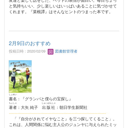
友達と楽しく話をした、ペットの表情が面白い。毎日ちょっ
と気持ちいい、少し楽しいはいっぱいあることに気づかせて
くれます。『菜根譚』はそんなヒントのつまった本です。
2月9日のおすすめ
投稿日時 : 2020/02/09
図書館管理者
しょめい
書名
：『グランパと僕らの宝探し』
ちょしゃ
しゅっぱんしゃ
著者
：大矢 純子
出版社
：朝日学生新聞社
--------------------------------------------------------------------
「『自分がされてイヤなこと』を三つ探してくること」。
これは、人間関係に悩む主人公のジュンヤに与えられたミッ