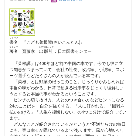
しょめい
書名
：『こども菜根譚(さいこんたん)』
ちょしゃ
しゅっぱんしゃ
著者
：齋藤孝
出版社
：日本図書センター
--------------------------------------------------------------------
『菜根譚』は400年ほど前の中国の本です。今でも役に立
つ知恵がつまっていて、会社の社長、政治家、小説家、スポ
ーツ選手などたくさんの人が読んでいる本です。
「菜根」とは野菜の根っこのこと。じっくりかみしめれば
本当の味がわかる。日常で起きる出来事をじっくり理解しよ
うとすると本当の事がわかるということです。
ピンチの切り抜け方、人とのつき合い方などヒントになる
24のことばを「自分を強くする」「人に好かれる」「困難を
払いのける」「人生を後悔しない」の4つに分けて紹介してい
ます。
どんなことが紹介されているかというと“不満だらけの毎日
にも、実は幸せが隠れているよ”があります。風が心地いい、