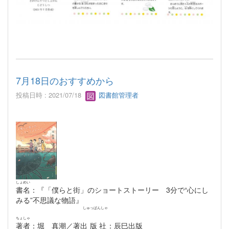
7月18日のおすすめから
投稿日時 : 2021/07/18
図書館管理者
しょめい
書名
：『「僕らと街」のショートストーリー 3分で“心にし
みる”不思議な物語』
しゅっぱんしゃ
ちょしゃ
著者
：堀 真潮／著
出版社
：辰巳出版