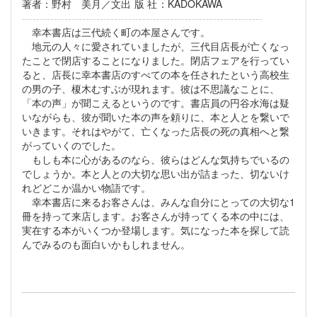
著者
：野村 美月／文
出版社
：KADOKAWA
--------------------------------------------------------------------
幸本書店は三代続く町の本屋さんです。
地元の人々に愛されていましたが、三代目店長が亡くなっ
たことで閉店することになりました。閉店フェアを行ってい
ると、店長に幸本書店のすべての本を任されたという高校生
の男の子、榎木むすぶが現れます。彼は不思議なことに、
「本の声」が聞こえるというのです。書店員の円谷水海は疑
いながらも、彼が聞いた本の声を頼りに、本と人とを繋いで
いきます。それはやがて、亡くなった店長の死の真相へと繋
がっていくのでした。
もしも本に心があるのなら、彼らはどんな気持ちでいるの
でしょうか。本と人との大切な思い出が詰まった、切ないけ
れどどこか温かい物語です。
幸本書店に来るお客さんは、みんな自分にとっての大切な1
冊を持って来店します。お客さんが持ってくる本の中には、
実在する本がいくつか登場します。気になった本を探して読
んでみるのも面白いかもしれません。