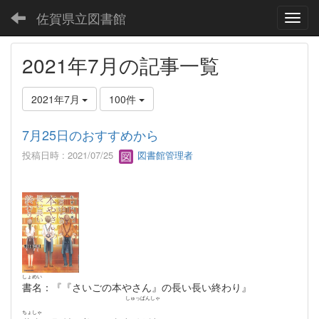
佐賀県立図書館
Toggl
2021年7月の記事一覧
2021年7月
100件
7月25日のおすすめから
投稿日時 : 2021/07/25
図書館管理者
しょめい
書名
：『『さいごの本やさん』の長い長い終わり』
しゅっぱんしゃ
ちょしゃ