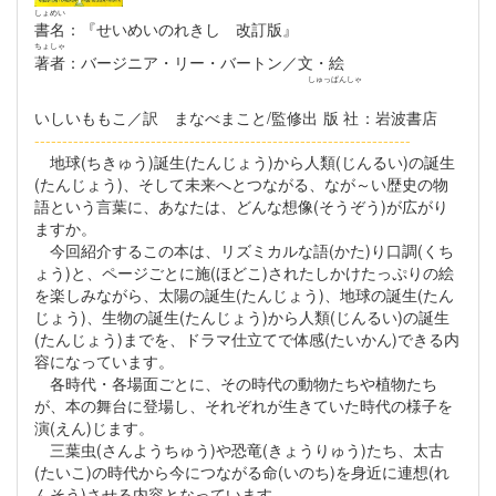
しょめい
書名
：『せいめいのれきし 改訂版』
ちょしゃ
著者
：バージニア・リー・バートン／文・絵
しゅっぱんしゃ
いしいももこ／訳 まなべまこと/監修
出版社
：岩波書店
--------------------------------------------------------------------
地球(ちきゅう)誕生(たんじょう)から人類(じんるい)の誕生
(たんじょう)、そして未来へとつながる、なが～い歴史の物
語という言葉に、あなたは、どんな想像(そうぞう)が広がり
ますか。
今回紹介するこの本は、リズミカルな語(かた)り口調(くち
ょう)と、ページごとに施(ほどこ)されたしかけたっぷりの絵
を楽しみながら、太陽の誕生(たんじょう)、地球の誕生(たん
じょう)、生物の誕生(たんじょう)から人類(じんるい)の誕生
(たんじょう)までを、ドラマ仕立てで体感(たいかん)できる内
容になっています。
各時代・各場面ごとに、その時代の動物たちや植物たち
が、本の舞台に登場し、それぞれが生きていた時代の様子を
演(えん)じます。
三葉虫(さんようちゅう)や恐竜(きょうりゅう)たち、太古
(たいこ)の時代から今につながる命(いのち)を身近に連想(れ
んそう)させる内容となっています。