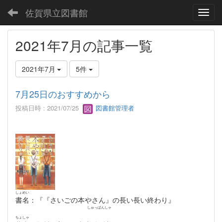
佐賀県立図書館
Toggl
2021年7月の記事一覧
2021年7月
5件
7月25日のおすすめから
投稿日時 : 2021/07/25
図書館管理者
しょめい
書名
：『『さいごの本やさん』の長い長い終わり』
しゅっぱんしゃ
ちょしゃ