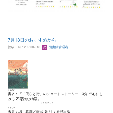
7月18日のおすすめから
投稿日時 : 2021/07/18
図書館管理者
しょめい
書名
：『「僕らと街」のショートストーリー 3分で“心にし
みる”不思議な物語』
しゅっぱんしゃ
ちょしゃ
著者
：堀 真潮／著
出版社
：辰巳出版