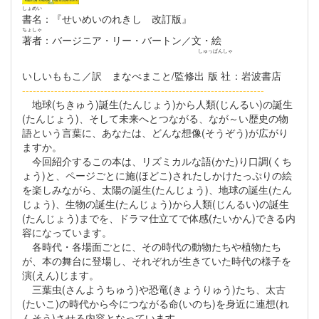
しょめい
書名
：『せいめいのれきし 改訂版』
ちょしゃ
著者
：バージニア・リー・バートン／文・絵
しゅっぱんしゃ
いしいももこ／訳 まなべまこと/監修
出版社
：岩波書店
--------------------------------------------------------------------
地球(ちきゅう)誕生(たんじょう)から人類(じんるい)の誕生
(たんじょう)、そして未来へとつながる、なが～い歴史の物
語という言葉に、あなたは、どんな想像(そうぞう)が広がり
ますか。
今回紹介するこの本は、リズミカルな語(かた)り口調(くち
ょう)と、ページごとに施(ほどこ)されたしかけたっぷりの絵
を楽しみながら、太陽の誕生(たんじょう)、地球の誕生(たん
じょう)、生物の誕生(たんじょう)から人類(じんるい)の誕生
(たんじょう)までを、ドラマ仕立てで体感(たいかん)できる内
容になっています。
各時代・各場面ごとに、その時代の動物たちや植物たち
が、本の舞台に登場し、それぞれが生きていた時代の様子を
演(えん)じます。
三葉虫(さんようちゅう)や恐竜(きょうりゅう)たち、太古
(たいこ)の時代から今につながる命(いのち)を身近に連想(れ
んそう)させる内容となっています。