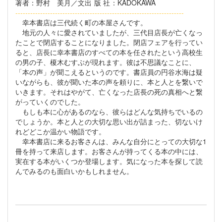
著者
：野村 美月／文
出版社
：KADOKAWA
--------------------------------------------------------------------
幸本書店は三代続く町の本屋さんです。
地元の人々に愛されていましたが、三代目店長が亡くなっ
たことで閉店することになりました。閉店フェアを行ってい
ると、店長に幸本書店のすべての本を任されたという高校生
の男の子、榎木むすぶが現れます。彼は不思議なことに、
「本の声」が聞こえるというのです。書店員の円谷水海は疑
いながらも、彼が聞いた本の声を頼りに、本と人とを繋いで
いきます。それはやがて、亡くなった店長の死の真相へと繋
がっていくのでした。
もしも本に心があるのなら、彼らはどんな気持ちでいるの
でしょうか。本と人との大切な思い出が詰まった、切ないけ
れどどこか温かい物語です。
幸本書店に来るお客さんは、みんな自分にとっての大切な1
冊を持って来店します。お客さんが持ってくる本の中には、
実在する本がいくつか登場します。気になった本を探して読
んでみるのも面白いかもしれません。