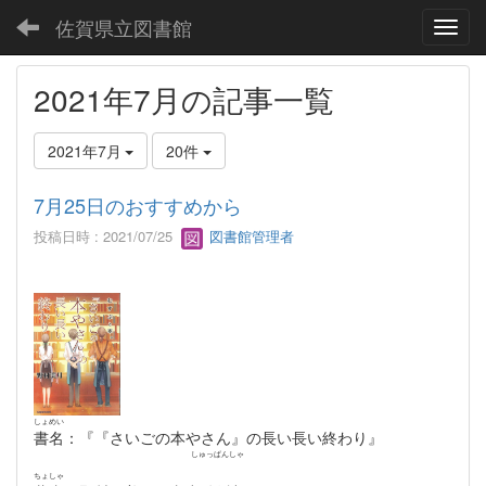
佐賀県立図書館
Toggl
2021年7月の記事一覧
2021年7月
20件
7月25日のおすすめから
投稿日時 : 2021/07/25
図書館管理者
しょめい
書名
：『『さいごの本やさん』の長い長い終わり』
しゅっぱんしゃ
ちょしゃ