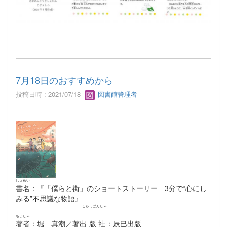
7月18日のおすすめから
投稿日時 : 2021/07/18
図書館管理者
しょめい
書名
：『「僕らと街」のショートストーリー 3分で“心にし
みる”不思議な物語』
しゅっぱんしゃ
ちょしゃ
著者
：堀 真潮／著
出版社
：辰巳出版