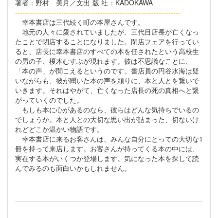
著者
：野村 美月／文
出版社
：KADOKAWA
--------------------------------------------------------------------
幸本書店は三代続く町の本屋さんです。
地元の人々に愛されていましたが、三代目店長が亡くなっ
たことで閉店することになりました。閉店フェアを行ってい
ると、店長に幸本書店のすべての本を任されたという高校生
の男の子、榎木むすぶが現れます。彼は不思議なことに、
「本の声」が聞こえるというのです。書店員の円谷水海は疑
いながらも、彼が聞いた本の声を頼りに、本と人とを繋いで
いきます。それはやがて、亡くなった店長の死の真相へと繋
がっていくのでした。
もしも本に心があるのなら、彼らはどんな気持ちでいるの
でしょうか。本と人との大切な思い出が詰まった、切ないけ
れどどこか温かい物語です。
幸本書店に来るお客さんは、みんな自分にとっての大切な1
冊を持って来店します。お客さんが持ってくる本の中には、
実在する本がいくつか登場します。気になった本を探して読
んでみるのも面白いかもしれません。