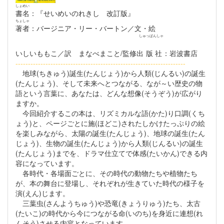
しょめい
書名
：『せいめいのれきし 改訂版』
ちょしゃ
著者
：バージニア・リー・バートン／文・絵
しゅっぱんしゃ
いしいももこ／訳 まなべまこと/監修
出版社
：岩波書店
--------------------------------------------------------------------
地球(ちきゅう)誕生(たんじょう)から人類(じんるい)の誕生
(たんじょう)、そして未来へとつながる、なが～い歴史の物
語という言葉に、あなたは、どんな想像(そうぞう)が広がり
ますか。
今回紹介するこの本は、リズミカルな語(かた)り口調(くち
ょう)と、ページごとに施(ほどこ)されたしかけたっぷりの絵
を楽しみながら、太陽の誕生(たんじょう)、地球の誕生(たん
じょう)、生物の誕生(たんじょう)から人類(じんるい)の誕生
(たんじょう)までを、ドラマ仕立てで体感(たいかん)できる内
容になっています。
各時代・各場面ごとに、その時代の動物たちや植物たち
が、本の舞台に登場し、それぞれが生きていた時代の様子を
演(えん)じます。
三葉虫(さんようちゅう)や恐竜(きょうりゅう)たち、太古
(たいこ)の時代から今につながる命(いのち)を身近に連想(れ
んそう)させる内容となっています。