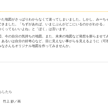
た地図がさっぱりわからなくて迷ってしまいました。しかし、みーち
できました。「ちずがあれば、いまじぶんがどこにいるのかがわかる」
つくってもいいよね」と「ぼく」は言います。
、今の自分の気持ちの地図。また、未来の地図など発想を膨らませて
、あるいは自分の好奇心など、目に見えない事がらを見えるように（可
みなさんもオリジナル地図を作ってみませんか。
らしたら
 竹上 妙／画