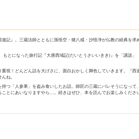
遊記』。三蔵法師とともに孫悟空・猪八戒・沙悟浄が仏教の経典を求め
、もとになった旅行記『大唐西域記(だいとうさいいきき)』を「講談
重視！どんどん話を大げさに、面白おかしく脚色していきます。『西
せんね。
持つ「人参果」を盗み食いしたお話。師匠の三蔵にバレそうになって
ることにあいなりますやら…。続きはぜひ、本を読んでお楽しみくださ