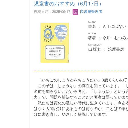
児童書のおすすめ（6月17日）
投稿日時 : 2025/06/17
図書館管理者
しょめい
書名
： ＡＩにはない
ちょしゃ
著者
： 今井 むつみ
しゅっぱんしゃ
出版社
： 筑摩書房
「いちごのしょうゆをちょうだい」3歳くらいの子
この子は「しょうゆ」の存在を知っています。「し
名前を知らない。だから考え、「しょうゆ」という
力」で、問題を解決することだと著者は語っていま
私たちは変化の激しい時代に生きています。今ある
はなく人間だけにあるものは何なのか、ことばの学
けに書き直し、やさしく解説しています。