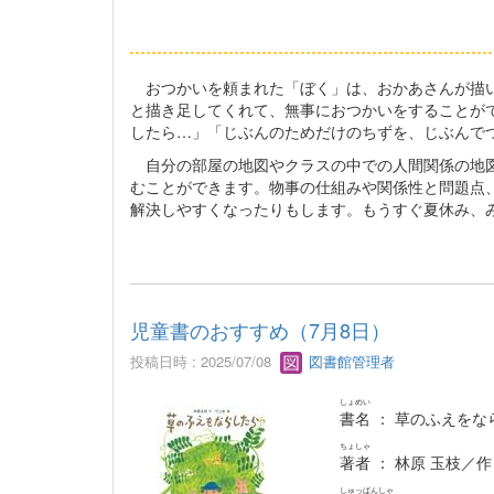
おつかいを頼まれた「ぼく」は、おかあさんが描い
と描き足してくれて、無事におつかいをすることが
したら…」「じぶんのためだけのちずを、じぶんで
自分の部屋の地図やクラスの中での人間関係の地図
むことができます。物事の仕組みや関係性と問題点
解決しやすくなったりもします。もうすぐ夏休み、
児童書のおすすめ（7月8日）
投稿日時 : 2025/07/08
図書館管理者
しょめい
書名
： 草のふえをな
ちょしゃ
著者
： 林原 玉枝／作
しゅっぱんしゃ