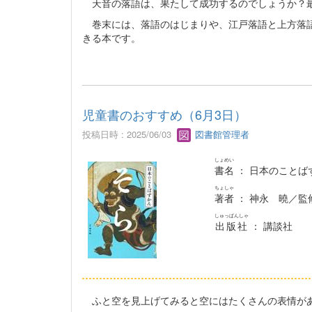
天音の落語は、果たして成功するのでしょうか？
巻末には、落語のはじまりや、江戸落語と上方落語
きる本です。
児童書のおすすめ（6月3日）
投稿日時 : 2025/06/03
図書館管理者
しょめい
書名
： 日本のことば
ちょしゃ
著者
： 神永 曉／監
しゅっぱんしゃ
出版社
： 講談社
ふと空を見上げてみると空にはたくさんの表情があ