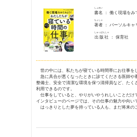
しょめい
書名
： 働く現場をみ
ちょしゃ
著者
： パーソルキャ
しゅっぱんしゃ
出版社
： 保育社
世の中には、私たちが寝ている時間帯にお仕事をし
急に具合が悪くなったときに診てくださる医師や看
整備士、安全で清潔な環境を保つ清掃員など、たく
利用できるのです。
仕事をしていると、やりがいやうれしいことだけで
インタビューのページでは、その仕事の魅力や向い
はっきりとした夢を持っている人も、まだ将来のこ