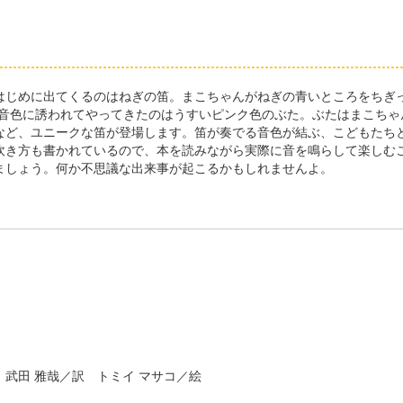
じめに出てくるのはねぎの笛。まこちゃんがねぎの青いところをちぎっ
な音色に誘われてやってきたのはうすいピンク色のぶた。ぶたはまこちゃ
ど、ユニークな笛が登場します。笛が奏でる音色が結ぶ、こどもたち
き方も書かれているので、本を読みながら実際に音を鳴らして楽しむ
ましょう。何か不思議な出来事が起こるかもしれませんよ。
] 武田 雅哉／訳 トミイ マサコ／絵