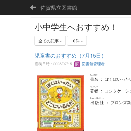
佐賀県立図書館
小中学生へおすすめ！
全ての記事
10件
児童書のおすすめ（7月15日）
投稿日時 : 2025/07/15
図書館管理者
しょめい
書名
： ぼくはいった
ちょしゃ
著者
： ヨシタケ シ
しゅっぱんしゃ
出版社
： ブロンズ