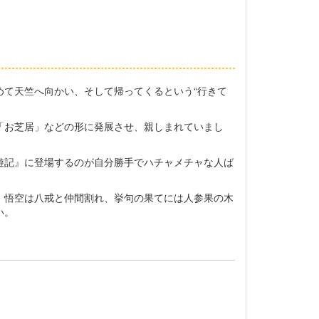
て天竺へ向かい、そして帰ってくるという“行きて
」「お芝居」などの形に発展させ、親しまれていまし
遊記』に登場するのが自分勝手でハチャメチャな人ば
、悟空は八戒と仲間割れ、挙句の果てには人参果の木
い。