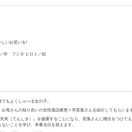
しいお笑いを!
こ／作 フジタ ヒロミ／絵
校でもよくしゃべる女の子。
お母さんの知り合いの女性落語家悠々亭若葉さんを紹介してもらいま
失気（てんしき）』を披露することになり、若葉さんに稽古をつけても
らないことを学び、本番当日を迎えます。