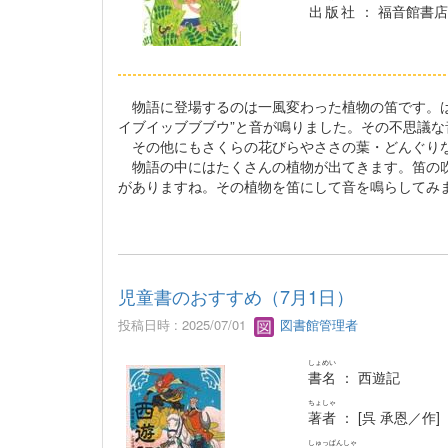
出版社
： 福音館書店
物語に登場するのは一風変わった植物の笛です。は
イブイッブブブウ”と音が鳴りました。その不思議
その他にもさくらの花びらやささの葉・どんぐりな
物語の中にはたくさんの植物が出てきます。笛の吹
がありますね。その植物を笛にして音を鳴らしてみ
児童書のおすすめ（7月1日）
投稿日時 : 2025/07/01
図書館管理者
しょめい
書名
： 西遊記
ちょしゃ
著者
： [呉 承恩／作
しゅっぱんしゃ