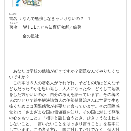
しょめい
書名
：なんで勉強しなきゃいけないの？ 1
ちょしゃ
著者
：W I L Lこども知育研究所／編著
金の星社
--------------------------------------------------------------------
あなたは学校の勉強が好きですか？宿題なんてやりたくな
いですか？
この本は５人の著名人がそれぞれ、子どもの頃はどんな子
どもだったのかを思い返し、大人になった今、どうして勉強
をした方がいいのか、自分の考えを語っています。その著名
人のひとりで紛争解決請負人の伊勢﨑賢治さんは世界で生き
抜くためには国際感覚が必要だと言っています。その国際感
覚とは「さまざまな国の価値観を知り、その国に対して尊敬
の心をもつこと」「相手と話し合うとき、ひきょうなまねを
しないこと」「言いたいことをはっきり言うこと」を基本に
しています。この考え方は、国に対してだけでなく、個人対