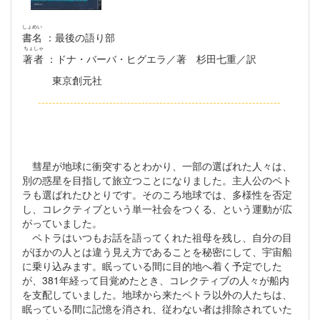
しょめい
書名
：最後の語り部
ちょしゃ
著者
：ドナ・バーバ・ヒグエラ／著 杉田七重／訳
東京創元社
--------------------------------------------------------------------
彗星が地球に衝突するとわかり、一部の選ばれた人々は、
別の惑星を目指して旅立つことになりました。主人公のペト
ラも選ばれたひとりです。そのころ地球では、多様性を否定
し、コレクティブという単一社会をつくる、という運動が広
がっていました。
ペトラはいつもお話を語ってくれた祖母を残し、自分の目
がほかの人とは違う見え方であることを秘密にして、宇宙船
に乗り込みます。眠っている間に目的地へ着く予定でした
が、381年経って目覚めたとき、コレクティブの人々が船内
を支配していました。地球から来たペトラ以外の人たちは、
眠っている間に記憶を消され、従わない者は排除されていた