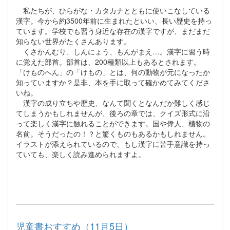
私たちが、ひらがな・カタカナとともに使いこなしている
漢字。今から約3500年前に生まれたといい、長い歴史を持っ
ています。学校でも習う身近な存在の漢字ですが、まだまだ
知らない世界がたくさんあります。
くさかんむり、しんにょう、もんがまえ…。漢字に習う時
に覚えた部首。部首は、200種類以上もあるとされます。
「けものへん」の「けもの」とは、何の動物が元になったか
知っていますか？是非、本を手に取って確かめてみてくださ
いね。
漢字の成り立ちや歴史、なんて聞くとなんだか難しく感じ
てしまうかもしれませんが、後ろの章では、クイズ形式に沿
って楽しく漢字に触れることができます。国や偉人、植物の
名前。そうだったの！？と驚くものもあるかもしれません。
イラストが添えられているので、もし漢字に苦手意識を持っ
ていても、楽しく読み進められますよ。
児童書おすすめ（11月5日）