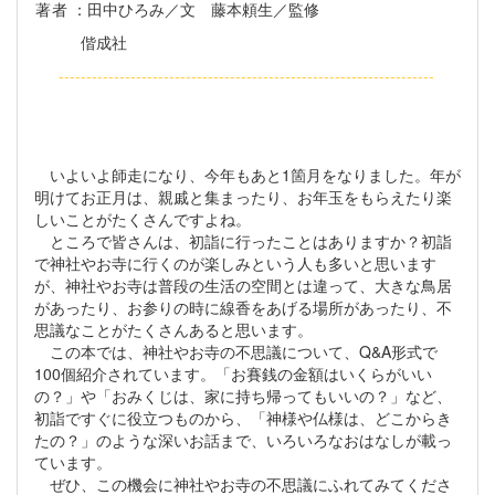
著者
：田中ひろみ／文 藤本頼生／監修
偕成社
--------------------------------------------------------------------
いよいよ師走になり、今年もあと1箇月をなりました。年が
明けてお正月は、親戚と集まったり、お年玉をもらえたり楽
しいことがたくさんですよね。
ところで皆さんは、初詣に行ったことはありますか？初詣
で神社やお寺に行くのが楽しみという人も多いと思います
が、神社やお寺は普段の生活の空間とは違って、大きな鳥居
があったり、お参りの時に線香をあげる場所があったり、不
思議なことがたくさんあると思います。
この本では、神社やお寺の不思議について、Q&A形式で
100個紹介されています。「お賽銭の金額はいくらがいい
の？」や「おみくじは、家に持ち帰ってもいいの？」など、
初詣ですぐに役立つものから、「神様や仏様は、どこからき
たの？」のような深いお話まで、いろいろなおはなしが載っ
ています。
ぜひ、この機会に神社やお寺の不思議にふれてみてくださ