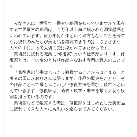
みなさんは、世界で一番古い絵画を知っていますか？現存
する世界最古の絵画は、４万年以上前に描かれた洞窟壁画と
いわれています。何万年何百年という途方もない年月を経て
なお現代の私たちが美術品を鑑賞できるのは、さまざまな
人々の手によって大切に受け継がれてきたからです。
美術品に携わる職業に“修復家” という仕事があります。修
復家とは、その名のとおり作品をなおす専門の職人のことで
す。
「修復家の仕事はじっくり観察することからはじまる」と
著者の田口かおりさんは語ります。作品の歴史をたどり、そ
の作品にとって最もふさわしい修復方法を選び、後世へと伝
えていきます。修復家は、過去・現在・未来を繋ぐ大切な役
割を担っているのです。
美術館などで鑑賞する際は、修復家をはじめとした美術品
に携わってきた人々にも思いを巡らせてみてください。