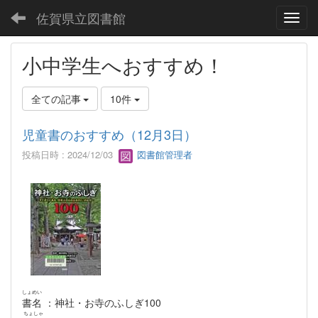
佐賀県立図書館
Toggl
小中学生へおすすめ！
全ての記事
10件
児童書のおすすめ（12月3日）
投稿日時 : 2024/12/03
図書館管理者
しょめい
書名
：神社・お寺のふしぎ100
ちょしゃ