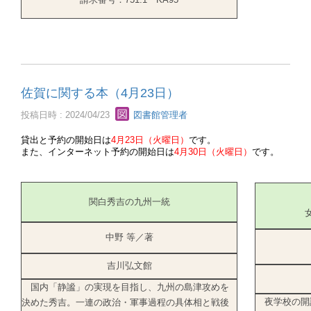
佐賀に関する本（4月23日）
投稿日時 : 2024/04/23
図書館管理者
貸出と予約の開始日は
4月23日（火曜日）
です。
また、インターネット予約の開始日は
4月30日（火曜日）
です。
関白秀吉の九州一統
中野 等／著
吉川弘文館
国内「静謐」の実現を目指し、九州の島津攻めを
夜学校の開
決めた秀吉。一連の政治・軍事過程の具体相と戦後