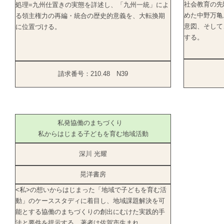
社会教育の先
処理=九州仕置きの実態を詳述し、「九州一統」によ
めた中野万亀
る領主権力の再編・統合の歴史的意義を、大転換期
意図、そして
に位置づける。
する。
請求番号：210.48 N39
私発協働のまちづくり
私からはじまる子どもを育む地域活動
深川 光耀
晃洋書房
<私>の想いからはじまった「地域で子どもを育む活
動」のケーススタディに着目し、地域課題解決を可
能とする協働のまちづくりの創出にむけた実践的手
法と要件を提示する。著者は佐賀市生まれ。