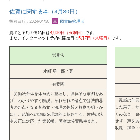
佐賀に関する本（4月30日）
投稿日時 : 2024/04/30
図書館管理者
貸出と予約の開始日は
4月30日（火曜日）
です。
また、インターネット予約の開始日は
5月7日（火曜日）
です。
労働法
水町 勇一郎／著
有斐閣
労働法全体を体系的に整理し、具体的な事例をあ
親戚の伸吾
げ、わかりやすく解説。それぞれの論点では法的思
した茉子。サ
考の起点となる各条文・法理の趣旨と根拠を明らか
くみなど、会
にし、結論への道筋を理論的に叙述する。近時の法
せず、声をあ
令改正に対応した第10版。著者は佐賀県生まれ。
改題、加筆