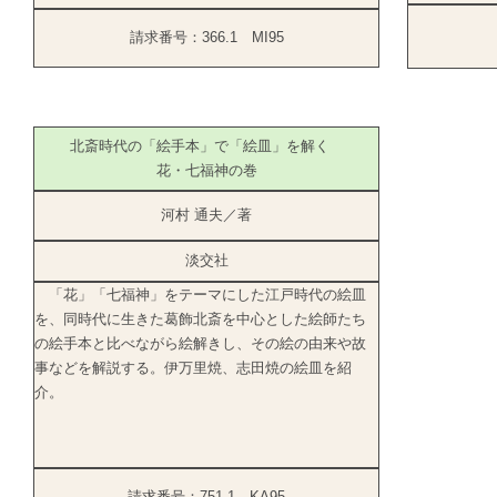
請求番号：366.1 MI95
北斎時代の「絵手本」で「絵皿」を解く
花・七福神の巻
河村 通夫／著
淡交社
「花」「七福神」をテーマにした江戸時代の絵皿
を、同時代に生きた葛飾北斎を中心とした絵師たち
の絵手本と比べながら絵解きし、その絵の由来や故
事などを解説する。伊万里焼、志田焼の絵皿を紹
介。
請求番号：751.1 KA95