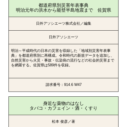
都道府県別災害年表事典
明治元年の洪水から能登半島地震まで 佐賀県
日外アソシエーツ株式会社／編集
日外アソシエーツ
明治～平成時代の日本の災害を収録した「地域別災害年表事
典」を都道府県別に再構成。令和時代の新規データを追加し、
自然災害から火災・事故・伝染病の流行などの社会的災害まで
を網羅する。佐賀県は589件を収録。
請求番号：914.6 W47
身近な薬物のはなし
タバコ・カフェイン・酒・くすり
松本 俊彦／著