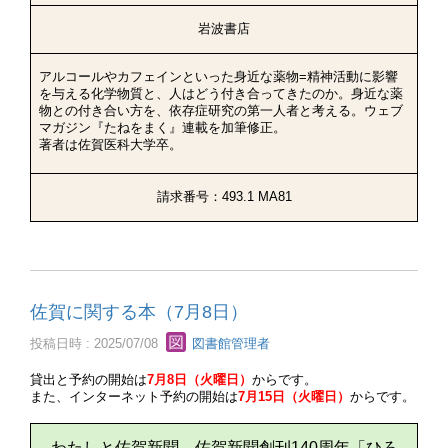
岩波書店
アルコールやカフェインといった身近な薬物=精神活動に影響
を与える化学物質と、人はどう付き合ってきたのか。身近な薬
物との付き合い方を、依存症研究の第一人者と考える。ウェブ
マガジン『たねをまく』連載を加筆修正。
著者は佐賀医科大学卒。
請求番号：493.1 MA81
佐賀に関する本（7月8日）
投稿日時 : 2025/07/08
図書館管理者
貸出と予約の開始は
7月8日（火曜日）
からです。
また、インターネット予約の開始は
7月15日（火曜日）
からです。
わたしと佐賀新聞 佐賀新聞創刊140周年「ひろ