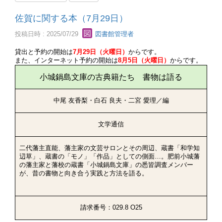
佐賀に関する本（7月29日）
投稿日時 : 2025/07/29
図書館管理者
貸出と予約の開始は
7月29日（火曜日）
からです。
また、インターネット予約の開始は
8月5日（火曜日）
からです。
小城鍋島文庫の古典籍たち 書物は語る
中尾 友香梨・白石 良夫・二宮 愛理／編
文学通信
二代藩主直能、藩主家の文芸サロンとその周辺、蔵書「和学知
辺草」、蔵書の「モノ」「作品」としての側面…。肥前小城藩
の藩主家と藩校の蔵書「小城鍋島文庫」の悉皆調査メンバー
が、昔の書物と向き合う実践と方法を語る。
請求番号：029.8 O25