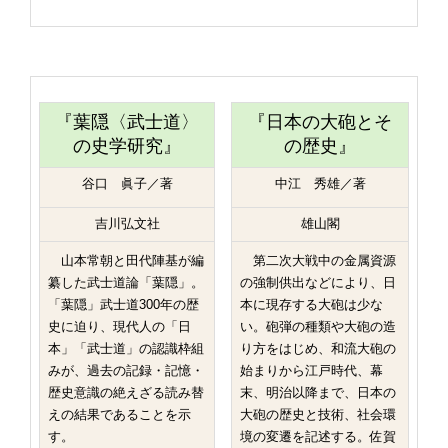
『葉隠〈武士道〉
『日本の大砲とそ
の史学研究』
の歴史』
谷口 眞子／著
中江 秀雄／著
吉川弘文社
雄山閣
山本常朝と田代陣基が編
第二次大戦中の金属資源
纂した武士道論「葉隠」。
の強制供出などにより、日
「葉隠」武士道300年の歴
本に現存する大砲は少な
史に迫り、現代人の「日
い。砲弾の種類や大砲の造
本」「武士道」の認識枠組
り方をはじめ、和流大砲の
みが、過去の記録・記憶・
始まりから江戸時代、幕
歴史意識の絶えざる読み替
末、明治以降まで、日本の
えの結果であることを示
大砲の歴史と技術、社会環
す。
境の変遷を記述する。佐賀