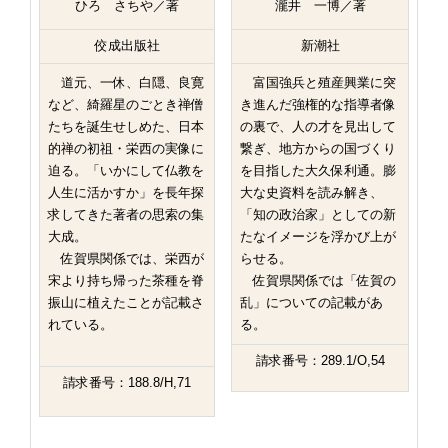
ひろ さちや／著
瀧井 一博／著
佼成出版社
新潮社
道元、一休、白隠、良寛
富国強兵と殖産興業に突
など、綺羅星のごとき禅僧
き進んだ強権的な指導者像
たちを誕生せしめた、日本
の裏で、人の才を見出して
的禅の初祖・栄西の実像に
繋ぎ、地方からの国づくり
迫る。「いかにして仏教を
を目指した大久保利通。膨
人生に活かすか」を長年探
大な史資料を読み解き、
求してきた著者の思索の集
「知の政治家」としての新
大成。
たなイメージを浮かび上が
佐賀県関係では、栄西が
らせる。
宋より持ち帰った茶種を脊
佐賀県関係では「佐賀の
振山に植えたことが記載さ
乱」についての記載があ
れている。
る。
請求番号：289.1/O,54
請求番号：188.8/H,71