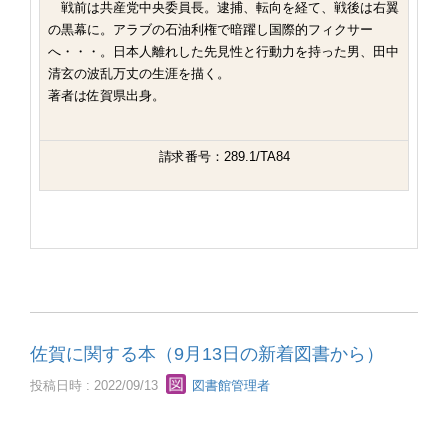
戦前は共産党中央委員長。逮捕、転向を経て、戦後は右翼
の黒幕に。アラブの石油利権で暗躍し国際的フィクサー
へ・・・。日本人離れした先見性と行動力を持った男、田中
清玄の波乱万丈の生涯を描く。
著者は佐賀県出身。
請求番号：289.1/TA84
佐賀に関する本（9月13日の新着図書から）
投稿日時 : 2022/09/13
図書館管理者