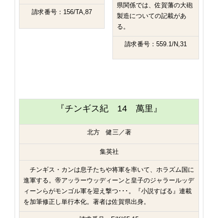
県関係では、佐賀藩の大砲
請求番号：156/TA,87
製造についての記載があ
る。
請求番号：559.1/N,31
『チンギス紀 14 萬里』
北方 健三／著
集英社
チンギス・カンは息子たちや将軍を率いて、ホラズム国に
進軍する。帝アッラーウッディーンと皇子のジャラールッデ
ィーンらがモンゴル軍を迎え撃つ･･･。『小説すばる』連載
を加筆修正し単行本化。著者は佐賀県出身。