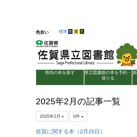
標準
青
黄
黒
色合い
県内の本を探す
県立図書館の本を予約・
借りる
2025年2月の記事一覧
2025年2月
5件
佐賀に関する本（2月25日）