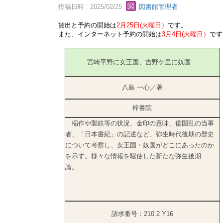
投稿日時 : 2025/02/25
図書館管理者
貸出と予約の開始は
2月25
日(火曜日）
です。
また、インターネット予約の開始は
3月4日(火曜日）
です
宮崎平野に女王国、吉野ケ里に奴国
八島 一心／著
梓書院
稲作や製鉄等の状況、金印の意味、倭国乱の当事
者、「日本書紀」の記述など、弥生時代後期の歴史
について考察し、女王国・奴国がどこにあったのか
を示す。様々な情報を駆使した新たな弥生後期
論。
請求番号：210.2 Y16