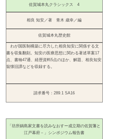
佐賀城本丸クラシックス 4
相良 知安／著 青木 歳幸／編
佐賀城本丸歴史館
わが国医制構築に尽力した相良知安に関係する文
書を収集翻刻。知安の医療思想に関わる著述草案17
点、書翰47通、経歴資料5点のほか、解題、相良知安
翁懐旧譚などを収録する。
請求番号：289.1 SA16
「坊所鍋島家文書を読みなおすー成立期の佐賀藩と
江戸幕府－」シンポジウム報告書