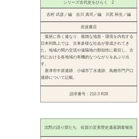
シリーズ古代史をひらく 2
吉村 武彦／編 吉川 真司／編 川尻 秋生／編
岩波書店
弧状に長く連なり、複雑な地形・環境を内包する
日本列島上では、古来多様な社会が形成されてき
た。地域の間の交流や遠隔地の類似性に着目し、古
代における各地域の有機的なつながりをあぶり出
す。
唐津市中原遺跡、小城市丁永遺跡、鳥栖市門戸口
遺跡について記載。
請求番号：210.3 R28
沈黙の語り部たち 佐賀の災害歴史遺産調査報告