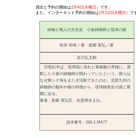
貸出と予約の開始は
2月4日(火曜日）
です。
また、インターネット予約の開始は
2月11日(火曜日）
で
鋳物と職人の文化史 小倉鋳物師と琉球の鐘
松井 和幸／著 新郷 英弘／著
吉川弘文館
15世紀半ば、琉球国に現れた青銅製の梵鐘に、渡
航した小倉の鋳物師が関わっていたという。彼らは
なぜ東シナ海をまたぎ活動できたのか。北部九州の
鋳物師の動向や鐘の特徴から、琉球鐘発生の謎と展
開に迫る。
著者：新郷 英弘氏 佐賀県生まれ。
請求番号：566.1 MA77