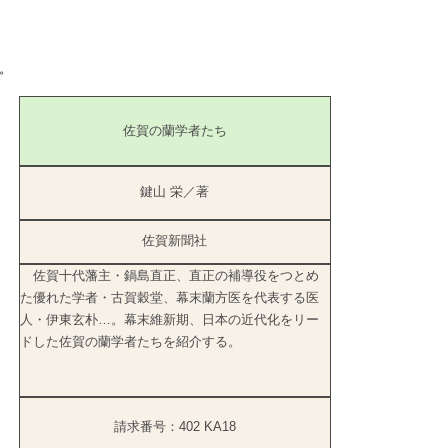
。
佐賀の蘭学者たち
鍵山 栄／著
佐賀新聞社
佐賀十代藩主・鍋島直正、直正の補導役をつとめ
た優れた学者・古賀穀堂、幕末蘭方医を代表する医
人・伊東玄朴…。幕末維新期、日本の近代化をリー
ドした佐賀の蘭学者たちを紹介する。
請求番号：402 KA18