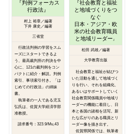
『判例フォーカス
『社会教育と福祉
行政法』
と地域づくりをつ
なぐ
村上 裕章／編著
日本・アジア・欧
下井 康史／編著
米の社会教育職員
三省堂
と地域リーダー
』
行政法判例の学習をスム
松田 武雄／編著
ーズにスタートできるよ
大学教育出版
う、最高裁判所の判決を中
心に、121の裁判例をコン
社会教育と福祉が結びつ
パクトに紹介・解説。判例
いた活動を通して地域づく
索引、事項索引付き。「は
りを行い、それを組織化、
じめての行政法」の姉妹
あるいはサポートしていく
書。
社会教育関係職員や地域リ
執筆者の一人である児玉
ーダーの機能に着目し、日
弘氏は、佐賀大学経済学部
本と各国の諸相を活写。新
准教授。
たな広がりのある職員とリ
請求番号：323.9/Mu,43
ーダー像を描き出す。
佐賀県関係では、執筆者