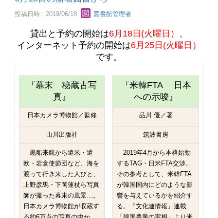
投稿日時 : 2019/06/18
図書館管理者
貸出と予約の開始は
6月18日(火曜日）
、
インターネット予約の開始は
6月25日(火曜日）
です。
『幕末 秘蔵古写
『米韓FTA 日本
真』
への示唆』
日本カメラ博物館／監修
品川 優／著
山川出版社
筑波書房
黒船来航から遣米・遣
2019年4月から本格始動
欧・岩倉使節団など、海を
するTAG・日米FTA交渉。
渡って行き来した人びと、
その参考として、米韓FTA
上野彦馬・下岡蓮杖ら写真
が韓国国内にどのような影
師が撮った幕末の風景…。
響を与えているかを紹介す
日本カメラ博物館が収蔵す
る。『文化連情報』連載
る約6万点の写真の中か
「韓国農業の実相」より米