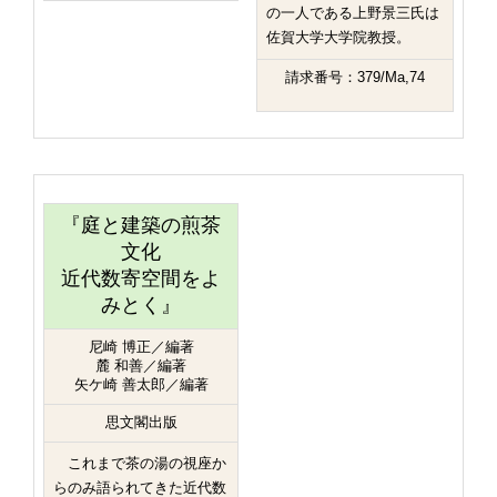
の一人である上野景三氏は
佐賀大学大学院教授。
請求番号：379/Ma,74
『庭と建築の煎茶
文化
近代数寄空間をよ
みとく』
尼崎 博正／編著
麓 和善／編著
矢ケ崎 善太郎／編著
思文閣出版
これまで茶の湯の視座か
らのみ語られてきた近代数