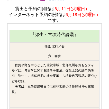
貸出と予約の開始は
6月11日(火曜日）
、
インターネット予約の開始は
6月18日(火曜日）
です。
『弥生・古墳時代論叢』
蒲原 宏行／著
六一書房
佐賀平野を中心とした佐賀県域・北部九州をおもなフィー
ルドに、考古学に関する論考を集成。弥生土器の編年的研
究、弥生・古墳移行期の社会変革、古墳時代石製品の研究な
どを収録。
著者は、元佐賀県職員で現在非常勤の名護屋城博物館館
長。