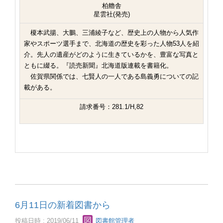
柏艪舎
星雲社(発売)
榎本武揚、大鵬、三浦綾子など、歴史上の人物から人気作
家やスポーツ選手まで、北海道の歴史を彩った人物53人を紹
介。先人の遺産がどのように生きているかを、豊富な写真と
ともに綴る。『読売新聞』北海道版連載を書籍化。
佐賀県関係では、七賢人の一人である島義勇についての記
載がある。
請求番号：281.1/H,82
6月11日の新着図書から
投稿日時 : 2019/06/11
図書館管理者