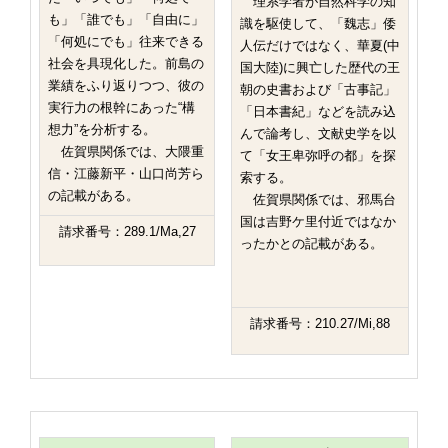
理系学者が自然科学の知
も」「誰でも」「自由に」
識を駆使して、「魏志」倭
「何処にでも」往来できる
人伝だけではなく、華夏(中
社会を具現化した。前島の
国大陸)に興亡した歴代の王
業績をふり返りつつ、彼の
朝の史書および「古事記」
実行力の根幹にあった“構
「日本書紀」などを読み込
想力”を分析する。
んで論考し、文献史学を以
佐賀県関係では、大隈重
て「女王卑弥呼の都」を探
信・江藤新平・山口尚芳ら
索する。
の記載がある。
佐賀県関係では、邪馬台
国は吉野ケ里付近ではなか
請求番号：289.1/Ma,27
ったかとの記載がある。
請求番号：210.27/Mi,88