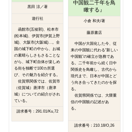
中国観二千年を鳥
黒田 涼／著
瞰する』
遊行社
小倉 和夫/著
函館市(五稜郭)、松本市
藤原書店
(松本城)、伊賀市(伊賀上野
城)、大阪市(大阪城)…。全
中国が大国化した今、従
国の城下町の中から、お城
来の中国観に代わる“新しい
の素晴らしさもさることな
中国観”の確立が急務であ
がら、城下町自体が楽しめ
る。二千年前から続く日中
る街を独断で100カ所選
関係史を鳥瞰し、古代から
び、その魅力を紹介する。
現代まで、日本が中国とど
佐賀県関係では、佐賀市
う向き合ってきたのかを探
（佐賀城）唐津市（唐津
る。
城）についての紹介がされ
佐賀県関係では、大隈重
ている。
信の中国観の記述があ
る。
請求番号：291.01/Ku,72
請求番号：210.18/O,26