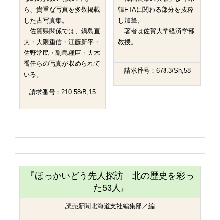
ら、貴重な写真を多数掲載
韓FTAに関わる部分を抜粋
した古写真集。
し加筆。
佐賀県関係では、鍋島直
著者は佐賀大学経済学部
大・大隈重信・江藤新平・
教授。
佐野常民・副島種臣・大木
喬任らの写真が収められて
請求番号：678.3/Sh,58
いる。
請求番号：210.58/B,15
『ほっかいどう先人探訪 北の歴史を彩っ
た53人
』
読売新聞北海道支社編集部／編