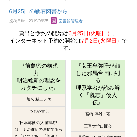
6月25日の新着図書から
投稿日時 : 2019/06/25
図書館管理者
貸出と予約の開始は
6月25日(火曜日）
、
インターネット予約の開始は
7月2日(火曜日）
で
す。
『前島密の構想
『女王卑弥呼が都
力
した邪馬台国に到
明治維新の理念を
る
カタチにした
理系学者が読み解
』
く『魏志』倭人
加来 耕三／著
伝』
つちや書店
宮崎 照雄／著
“日本郵便の父”前島密
三重大学出版会
は、明治維新の理想であっ
た「いつでも」「何処で