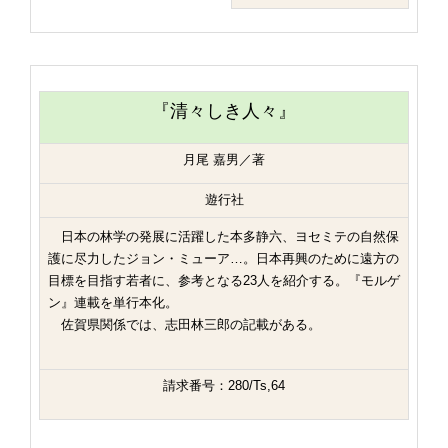
『清々しき人々』
月尾 嘉男／著
遊行社
日本の林学の発展に活躍した本多静六、ヨセミテの自然保
護に尽力したジョン・ミューア…。日本再興のために遠方の
目標を目指す若者に、参考となる23人を紹介する。『モルゲ
ン』連載を単行本化。
佐賀県関係では、志田林三郎の記載がある。
請求番号：280/Ts,64