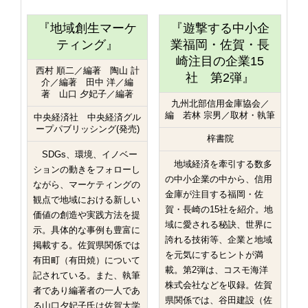
『地域創生マーケ
『遊撃する中小企
ティング』
業福岡・佐賀・長
崎注目の企業15
西村 順二／編著 陶山 計
社 第2弾』
介／編著 田中 洋／編
著 山口 夕妃子／編著
九州北部信用金庫協会／
編 若林 宗男／取材・執筆
中央経済社 中央経済グル
ープパブリッシング(発売)
梓書院
SDGs、環境、イノベー
地域経済を牽引する数多
ションの動きをフォローし
の中小企業の中から、信用
ながら、マーケティングの
金庫が注目する福岡・佐
観点で地域における新しい
賀・長崎の15社を紹介。地
価値の創造や実践方法を提
域に愛される秘訣、世界に
示。具体的な事例も豊富に
誇れる技術等、企業と地域
掲載する。佐賀県関係では
を元気にするヒントが満
有田町（有田焼）について
載。第2弾は、コスモ海洋
記されている。また、執筆
株式会社などを収録。佐賀
者であり編著者の一人であ
県関係では、谷田建設（佐
る山口夕妃子氏は佐賀大学