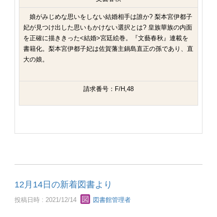
娘がみじめな思いをしない結婚相手は誰か? 梨本宮伊都子
妃が見つけ出した思いもかけない選択とは? 皇族華族の内面
を正確に描ききった<結婚>宮廷絵巻。『文藝春秋』連載を
書籍化。梨本宮伊都子妃は佐賀藩主鍋島直正の孫であり、直
大の娘。
請求番号：F/H,48
12月14日の新着図書より
投稿日時 : 2021/12/14
図書館管理者