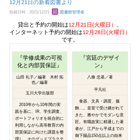
12月21日の新着図書より
投稿日時 : 2021/12/21
図書館管理者
貸出と予約の開始は
12月21日(火曜日）
、
インターネット予約の開始は
12月28日(火曜日）
です。
『学修成果の可視
『宮廷のデザイ
化と内部質保証』
ン』
山田 礼子／編著 木村 拓
八條 忠基／著
也／編著
平凡社
玉川大学出版部
食器、文具・調度、服
2010年から10年間の実
飾…。皇室で受け継がれて
践を基に、IR、学生調査、
きた、雅やかでモダンな意
ポートフォリオを統合的に
匠。有職故実に精通した著
利用しながら高等教育の内
者が、江戸から平成までの
部質保証に向けた課題を整
御下賜品150点以上の由来
理し、そのグッドプラクテ