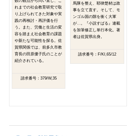
数の観点から問い直し、こ
馬隊を整え、耶律楚材は政
れまでの社会教育研究で取
事を立て直す。そして、モ
り上げられてきた対象や実
ンゴル国の隙を衝く大軍
践の再検討・再評価を行
が…。『小説すばる』連載
う。また、労働と生活の変
を加筆修正し単行本化。著
容を踏まえ社会教育の課題
者は佐賀県出身。
や新たな可能性を探る。佐
賀県関係では、前多久市教
育長の田原優子氏のことが
請求番号：F/KI,65/12
紹介されている。
請求番号：379/W,35