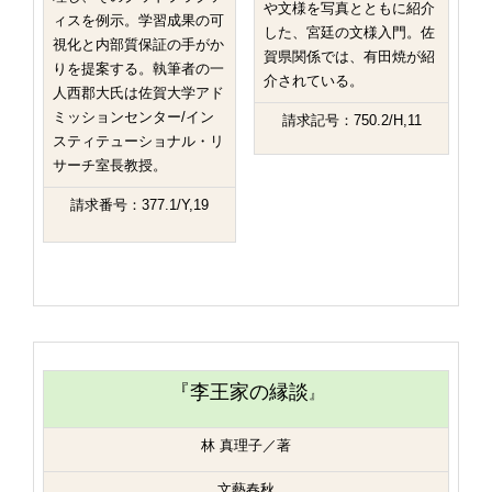
や文様を写真とともに紹介
ィスを例示。学習成果の可
した、宮廷の文様入門。佐
視化と内部質保証の手がか
賀県関係では、有田焼が紹
りを提案する。執筆者の一
介されている。
人西郡大氏は佐賀大学アド
ミッションセンター/イン
請求記号：750.2/H,11
スティテューショナル・リ
サーチ室長教授。
請求番号：377.1/Y,19
『李王家の縁談
』
林 真理子／著
文藝春秋