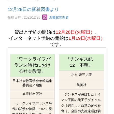
12月28日の新着図書より
投稿日時 : 2021/12/28
図書館管理者
貸出と予約の開始は
12月28日(火曜日）
、
インターネット予約の開始は
1月19日(水曜日）
です。
『ワークライフバ
『チンギス紀
ランス時代におけ
12 不羈』
る社会教育』
北方 謙三／著
日本社会教育学会年報編集
集英社
委員会／編集
東洋館出版社
チンギスが滅ぼしたナイ
マン王国の元王子グチュル
ワークライフバランス時
クは逃亡し、西遼の帝位を
代の背景や特徴について複
奪う。金国の完顔遠理は騎