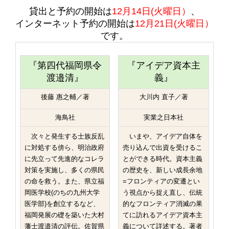
貸出と予約の開始は
12月14日(火曜日）
、
インターネット予約の開始は
12月21日(火曜日）
です。
『第四代福岡県令
『アイデア資本主
渡邉清』
義』
後藤 惠之輔／著
大川内 直子／著
海鳥社
実業之日本社
次々と発生する士族反乱
いまや、アイデア自体を
に対処する傍ら、明治政府
売り込んで出資を受けるこ
に先立って先進的なコレラ
とができる時代。資本主義
対策を実施し、多くの県民
の歴史を、新しい成長余地
の命を救う。また、県立福
=フロンティアの変遷とい
岡医学校(のちの九州大学
う視点から捉え直し、伝統
医学部)を創立するなど、
的なフロンティア消滅の果
福岡発展の礎を築いた大村
てに訪れるアイデア資本主
藩士渡邉清の評伝。佐賀県
義について詳述する。著者