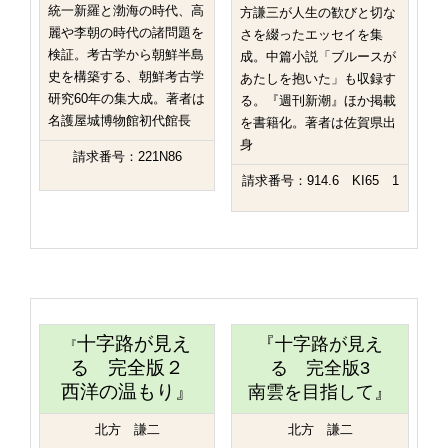
統一新羅と渤海の時代、高
方謙三が人生の歓びと切な
麗や李朝の時代の諸問題を
さを綴ったエッセイを集
検証。考古学から朝鮮半島
成。中篇小説「ブルースが
史を構築する、朝鮮考古学
あたしを抱いた」も収録す
研究60年の集大成。著者は
る。『週刊新潮』ほか掲載
名護屋城博物館初代館長
を書籍化。著者は佐賀県出
身
請求番号：221N86
請求番号：914.6 KI65 1
十字路が見え
『十字路が見え
『
る 完全版２
る 完全版3
西洋の温もり
』
南雲を目指して』
北方 謙二
北方 謙二