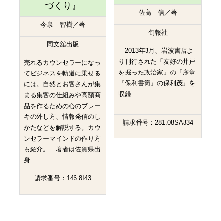
づくり』
佐高 信／著
今泉 智樹／著
旬報社
同文舘出版
2013年3月、岩波書店よ
り刊行された「友好の井戸
売れるカウンセラーになっ
を掘った政治家」の「序章
てビジネスを軌道に乗せる
『保利書簡』の保利茂」を
には。自然とお客さんが集
収録
まる集客の仕組みや高額商
品を作るための心のブレー
キの外し方、情報発信のし
請求番号：281.08SA834
かたなどを解説する。カウ
ンセラーマインドの作り方
も紹介。 著者は佐賀県出
身
請求番号：146.8I43