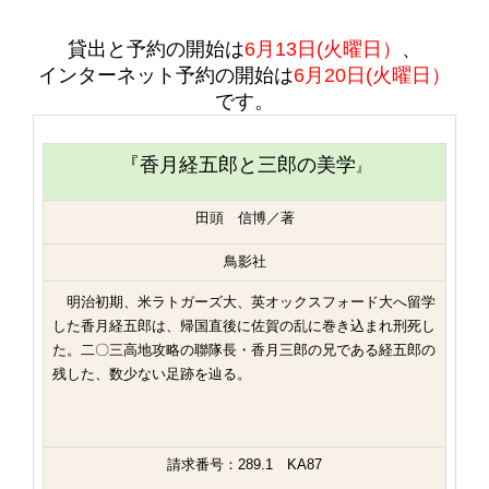
貸出と予約の開始は
6
月13日(火曜日）
、
インターネット予約の開始は
6月20
日(火曜日）
です。
『香月経五郎と三郎の美学
』
田頭 信博／著
鳥影社
明治初期、米ラトガーズ大、英オックスフォード大へ留学
した香月経五郎は、帰国直後に佐賀の乱に巻き込まれ刑死し
た。二〇三高地攻略の聯隊長・香月三郎の兄である経五郎の
残した、数少ない足跡を辿る。
請求番号：289.1 KA87