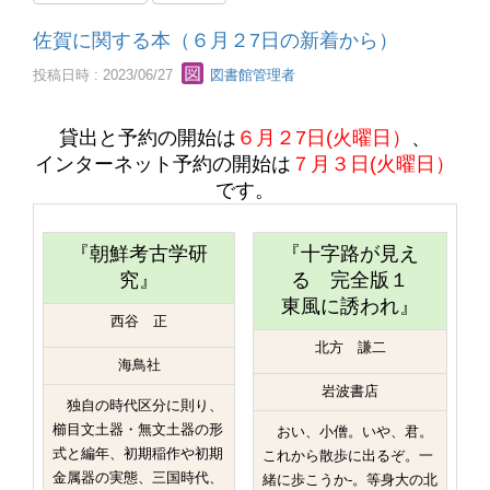
佐賀に関する本（６月２7日の新着から）
投稿日時 : 2023/06/27
図書館管理者
貸出と予約の開始は
６
月２7日(火曜日）
、
インターネット予約の開始は
７
月３日(火曜日）
です。
『朝鮮考古学研
『十字路が見え
究』
る 完全版１
東風に誘われ』
西谷 正
北方 謙二
海鳥社
岩波書店
独自の時代区分に則り、
櫛目文土器・無文土器の形
おい、小僧。いや、君。
式と編年、初期稲作や初期
これから散歩に出るぞ。一
金属器の実態、三国時代、
緒に歩こうか-。等身大の北