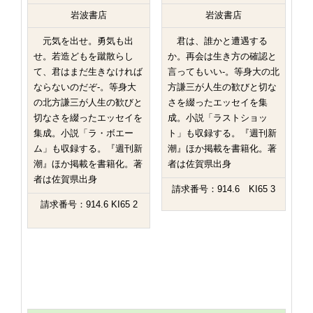
岩波書店
岩波書店
元気を出せ。勇気も出
君は、誰かと遭遇する
せ。若造どもを蹴散らし
か。再会は生き方の確認と
て、君はまだ生きなければ
言ってもいい-。等身大の北
ならないのだぞ-。等身大
方謙三が人生の歓びと切な
の北方謙三が人生の歓びと
さを綴ったエッセイを集
切なさを綴ったエッセイを
成。小説「ラストショッ
集成。小説「ラ・ボエー
ト」も収録する。『週刊新
ム」も収録する。『週刊新
潮』ほか掲載を書籍化。著
潮』ほか掲載を書籍化。著
者は佐賀県出身
者は佐賀県出身
請求番号：914.6 KI65 3
請求番号：914.6 KI65 2