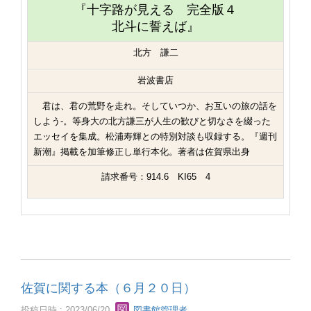
『十字路が見える 完全版４
北斗に誓えば』
北方 謙二
岩波書店
君は、君の荒野を走れ。そしていつか、お互いの旅の話を
しよう-。等身大の北方謙三が人生の歓びと切なさを綴った
エッセイを集成。松浦寿輝との特別対談も収録する。『週刊
新潮』掲載を加筆修正し単行本化。著者は佐賀県出身
請求番号：914.6 KI65 4
佐賀に関する本（６月２０日）
投稿日時 : 2023/06/20
図書館管理者