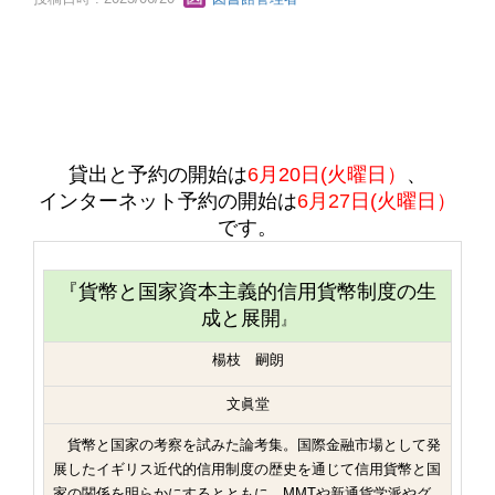
貸出と予約の開始は
6
月20日(火曜日）
、
インターネット予約の開始は
6月27
日(火曜日）
です。
『貨幣と国家資本主義的信用貨幣制度の生
成と展開
』
楊枝 嗣朗
文眞堂
貨幣と国家の考察を試みた論考集。国際金融市場として発
展したイギリス近代的信用制度の歴史を通じて信用貨幣と国
家の関係を明らかにするとともに、MMTや新通貨学派やグ