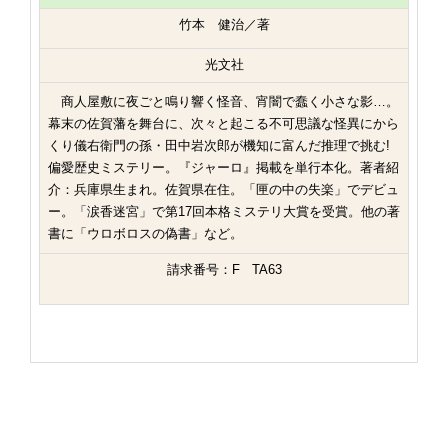
竹本 健治／著
光文社
商人屋敷に夜ごと鳴り響く怪音、宵闇で蠢く小さな影…。
幕末の佐賀藩を舞台に、次々と起こる不可思議な怪異にから
くり儀右衛門の孫・田中岩次郎が機知に富んだ推理で挑む!
偏愛歴史ミステリー。『ジャーロ』掲載を単行本化。著者紹
介：兵庫県生まれ。佐賀県在住。「匣の中の失楽」でデビュ
ー。「涙香迷宮」で第17回本格ミステリ大賞を受賞。他の著
書に「ウロボロスの偽書」など。
請求番号：F TA63