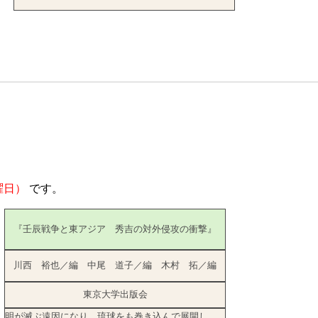
、
曜日）
です。
『壬辰戦争と東アジア 秀吉の対外侵攻の衝撃』
川西 裕也／編 中尾 道子／編 木村 拓／編
東京大学出版会
明が滅ぶ遠因になり、琉球をも巻き込んで展開し、