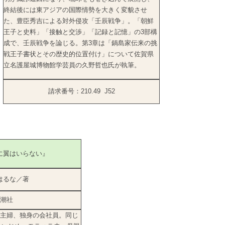
終結後には東アジアの国際情勢を大きく変貌させ
た、豊臣秀吉による対外侵攻「壬辰戦争」。「朝鮮
王子と史料」「接触と交渉」「記録と記憶」の3部構
成で、壬辰戦争を論じる。第3章は「鍋島家伝来の挑
戦王子書状とその歴史的位置付け」について佐賀県
立名護屋城博物館学芸員の久野哲也氏が執筆。
請求番号：210.49 J52
に翼はいらない』
はるな／著
潮社
主婦、独身の会社員。同じ