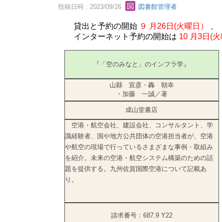
投稿日時 : 2023/09/26
図書館管理者
貸出と予約の開始
９
月26日(火曜日）
、
インターネット予約の開始は
10
月3日(
『「空のみなと」のインフラ学』
山縣 宣彦・轟 朝幸
・加藤 一誠／著
成山堂書店
空港・航空会社、建設会社、コンサルタント、学
識経験者、国や地方公共団体の空港担当者が、空港
や航空の現場で行っているさまざまな事例・取組み
を紹介。未来の空港・航空システム構築のための話
題を提供する。九州佐賀国際空港について記載あ
り。
請求番号：687.9 Y22