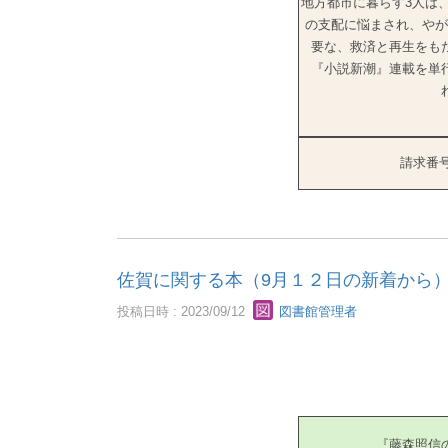
地方都市に暮らす3人は
の支配に悩まされ、やが
要な、救済と再生をも
『小説新潮』連載を単
請求番号
佐賀に関する本（9月１２日の新着から
投稿日時 : 2023/09/12
図書館管理者
『藤森照信