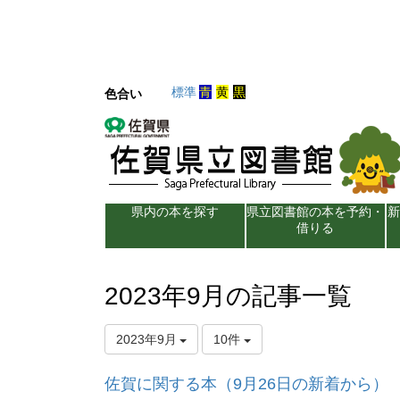
標準
青
黄
黒
色合い
県内の本を探す
県立図書館の本を予約・
借りる
2023年9月の記事一覧
2023年9月
10件
佐賀に関する本（9月26日の新着から）