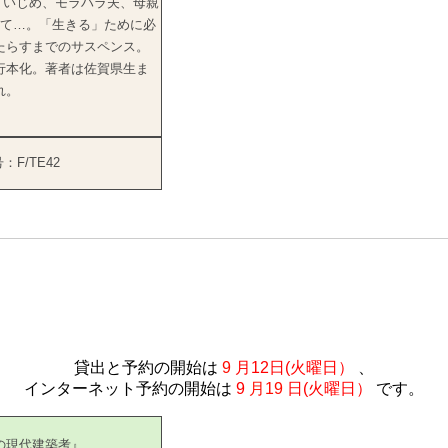
、いじめ、モラハラ夫、母親
て…。「生きる」ために必
たらすまでのサスペンス。
行本化。著者は佐賀県生ま
れ。
：F/TE42
）
貸出と予約の開始は
9
月12日(火曜日）
、
インターネット予約の開始は
9
月19
日(火曜日）
です。
の現代建築考』