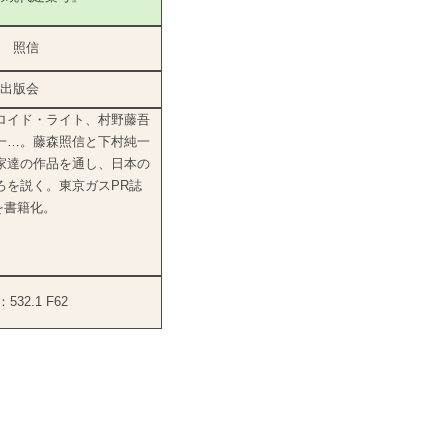
 照信
出版会
ロイド・ライト、村野藤吾
一…。藤森照信と下村純一
家達の作品を通し、日本の
ろを説く。東京ガスPR誌
』連載を書籍化。
32.1 F62