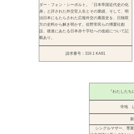
ダー・フォン・シーボルト。「日本帝国近代史の化
身」と評された外交官人生とその業績、そして、明
治日本にもたらされた広報外交の裏面史を、日独双
方の史料から解き明かす。佐野常民らの博愛社創
設、後進にあたる日本赤十字社への改組について記
載あり。
請求番号：319.1 KA81
『わたしたち
寺地 
新
シングルマザー、専業