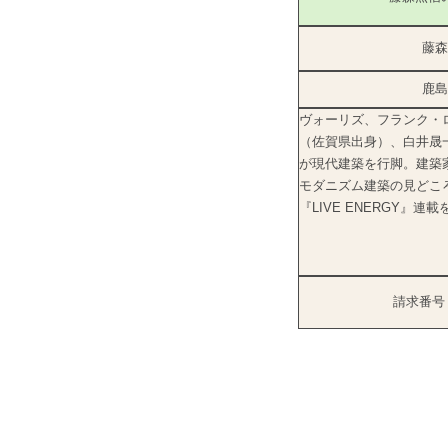
藤森
鹿島
ヴォーリズ、フランク・
（佐賀県出身）、白井晟
が現代建築を行脚。建築
モダニズム建築の見どこ
『LIVE ENERGY
請求番号：5