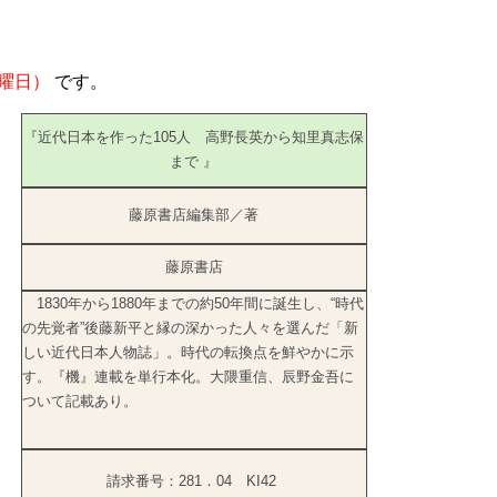
火曜日）
です。
『近代日本を作った105人 高野長英から知里真志保
まで 』
藤原書店編集部／著
藤原書店
1830年から1880年までの約50年間に誕生し、“時代
の先覚者”後藤新平と縁の深かった人々を選んだ「新
しい近代日本人物誌」。時代の転換点を鮮やかに示
す。『機』連載を単行本化。大隈重信、辰野金吾に
ついて記載あり。
請求番号：281．04 KI42