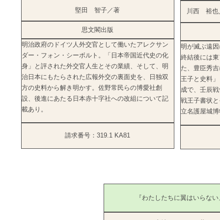
堅田 智子／著
川西 裕也
思文閣出版
明治政府のドイツ人外交官として働いたアレクサン
明が滅ぶ遠因
ダー・フォン・シーボルト。「日本帝国近代史の化
終結後には東
身」と評された外交官人生とその業績、そして、明
た、豊臣秀吉
治日本にもたらされた広報外交の裏面史を、日独双
王子と史料」
方の史料から解き明かす。佐野常民らの博愛社創
成で、壬辰戦
設、後進にあたる日本赤十字社への改組について記
戦王子書状と
載あり。
立名護屋城
請求番号：319.1 KA81
『わたしたちに翼はいらない