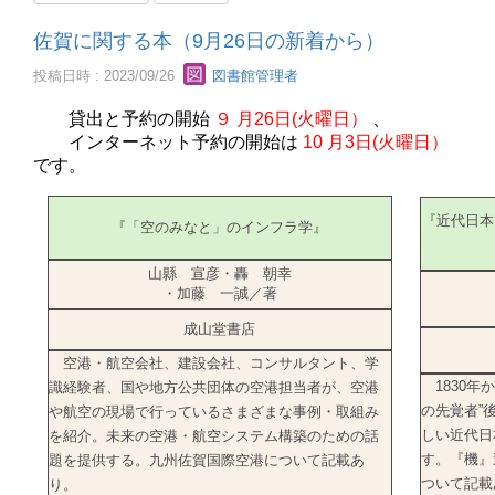
佐賀に関する本（9月26日の新着から）
投稿日時 : 2023/09/26
図書館管理者
貸出と予約の開始
９
月26日(火曜日）
、
インターネット予約の開始は
10
月3日(火曜日）
です。
『近代日本
『「空のみなと」のインフラ学』
山縣 宣彦・轟 朝幸
・加藤 一誠／著
成山堂書店
空港・航空会社、建設会社、コンサルタント、学
1830年か
識経験者、国や地方公共団体の空港担当者が、空港
の先覚者”
や航空の現場で行っているさまざまな事例・取組み
しい近代日
を紹介。未来の空港・航空システム構築のための話
す。『機』
題を提供する。九州佐賀国際空港について記載あ
ついて記
り。