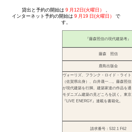
貸出と予約の開始は
9
月12日(火曜日）
、
インターネット予約の開始は
9
月19
日(火曜日）
で
す。
『藤森照信の現代建築考』
藤森 照信
鹿島出版会
ヴォーリズ、フランク・ロイド・ライト
（佐賀県出身）、白井晟一…。藤森照信
が現代建築を行脚。建築家達の作品を通
モダニズム建築の見どころを説く。東京
『LIVE ENERGY』連載を書籍化
請求番号：532.1 F62