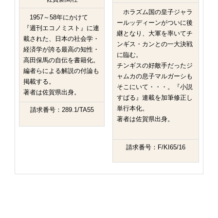
ホラズム国の皇子ジャラ
1957～58年にかけて
ールッディーンがついに後
『週刊エコノミスト』に連
継となり、大軍を率いてチ
載された、日本の社会学・
ンギス・カンとの一大決戦
経済学が誇る最高の知性・
に臨む。
高田保馬の自伝を書籍化。
チンギスの好敵手だったジ
編者らによる解説の付論も
ャムカの息子マルガーシも
掲載する。
そこにいて・・・。『小説
著者は佐賀県出身。
すばる』連載を加筆修正し
単行本化。
請求番号：289.1/TA55
著者は佐賀県出身。
請求番号：F/KI65/16