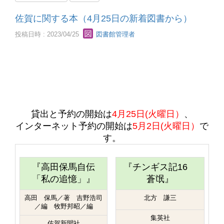
佐賀に関する本（4月25日の新着図書から）
投稿日時 : 2023/04/25
図書館管理者
貸出と予約の開始は
4
月25日(火曜日）
、
インターネット予約の開始は
5
月2日(火曜日）
で
す。
『高田保馬自伝
『チンギス記16
「私の追憶」』
蒼氓』
高田 保馬／著 吉野浩司
北方 謙三
／編 牧野邦昭／編
集英社
佐賀新聞社