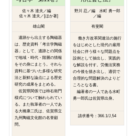
佐々木 達夫／編
野川 忍／編 水町 勇一郎
佐々木 達夫／[ほか著]
／編
雄山閣
有斐閣
遺跡から出土する陶磁器
働き方改革関連法の施行
は、歴史資料「考古学陶磁
をはじめとした現代の雇用
器」として、遺跡との関係
社会に伴う様々な問題点を
で地域・時代・階層の情報
設例として抽出し、実践的
をその身にまとう。それら
な解説を付す。労働法実務
資料に基づいた多様な研究
の今後を描き出し、適切で
法と新鮮な論点による歴史
合理的な問題解決のよりど
研究の成果をまとめる。
ころとなる書。
佐賀県関係では柿右衛門
編著者の一人である水町
様式について触れられてい
勇一郎氏は佐賀県出身。
る。また執筆者の一人であ
る大橋康二氏は、佐賀県立
請求番号：366.1/J,54
九州陶磁文化館の名誉顧
問。