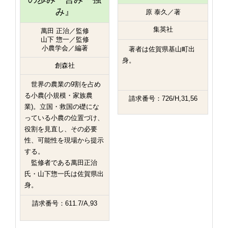
み』
原 泰久／著
集英社
萬田 正治／監修
山下 惣一／監修
小農学会／編著
著者は佐賀県基山町出
身。
創森社
世界の農業の9割を占め
る小農(小規模・家族農
請求番号：726/H,31,56
業)。立国・救国の礎にな
っている小農の位置づけ、
役割を見直し、その必要
性、可能性を現場から提示
する。
監修者である萬田正治
氏・山下惣一氏は佐賀県出
身。
請求番号：611.7/A,93