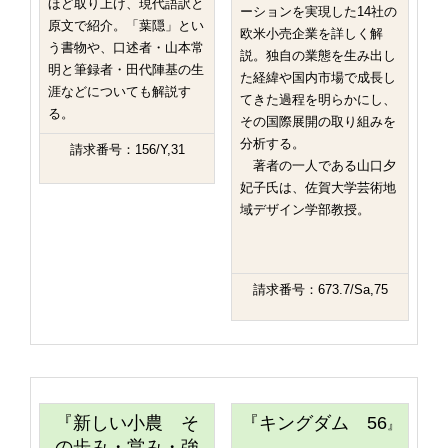
ほど取り上げ、現代語訳と
ーションを実現した14社の
原文で紹介。「葉隠」とい
欧米小売企業を詳しく解
う書物や、口述者・山本常
説。独自の業態を生み出し
明と筆録者・田代陣基の生
た経緯や国内市場で成長し
涯などについても解説す
てきた過程を明らかにし、
る。
その国際展開の取り組みを
分析する。
請求番号：156/Y,31
著者の一人である山口夕
妃子氏は、佐賀大学芸術地
域デザイン学部教授。
請求番号：673.7/Sa,75
『新しい小農 そ
『
キングダム 56
』
の歩み・営み・強