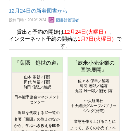
12月24日の新着図書から
投稿日時 : 2019/12/24
図書館管理者
貸出と予約の開始は
12月24日(火曜日）
、
インターネット予約の開始は
1月7日(火曜日）
で
す。
『
葉隠 処世の道
『欧米小売企業の
』
国際展開』
山本 常朝／[著]
佐々木 保幸／編著
田代 陣基／[著]
鳥羽 達郎／編著
前田 信弘／編訳
丸谷 雄一郎／[ほか]著
日本能率協会マネジメント
中央経済社
センター
中央経済グループパブリッ
シング(発売)
近世を代表する武士道の
名著「葉隠」の教えのなか
業態を作り上げることに
から、学ぶべき教えを90条
よって、多くの小売イノベ