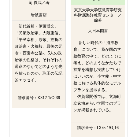
岡 義武／著
東京大学大学院教育学研究
岩波書店
科附属海洋教育センター／
編著
初代首相・伊藤博文、
大日本図書
「民衆政治家」大隈重信、
「平民宰相」原敬、挫折の
新しい時代の「海洋教
政治家・犬養毅、最後の元
育」について、我が国の学
老・西園寺公望-。5人の政
校教育の中で、どのように
治家の性格は、それぞれの
考え、どのようなかたちで
運命のなかでどのような光
授業を構想し実践していけ
を放ったのか。珠玉の伝記
ばいいのか、小学校・中学
的エッセイ。
校における具体的なモデル
プランを提示する。
佐賀県関係では、玄海町
請求番号：K312.1/O,36
立玄海みらい学園でのプラ
ンが掲載されている。
請求番号：L375.1/G,16