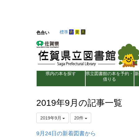
標準
青
黄
黒
色合い
県内の本を探す
県立図書館の本を予約・
借りる
2019年9月の記事一覧
2019年9月
20件
9月24日の新着図書から