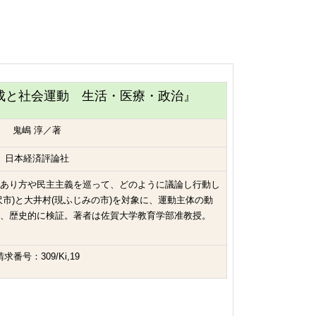
成と社会運動 生活・医療・政治』
鬼嶋 淳／著
日本経済評論社
あり方や民主主義を巡って、どのように議論し行動し
市)と大井村(現ふじみの市)を対象に、運動主体の動
ら、歴史的に検証。著者は佐賀大学教育学部准教授。
請求番号：309/Ki,19