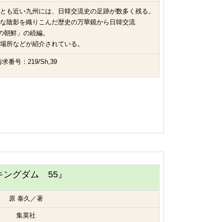
とも近い九州には、日韓交流史の足跡が数多く残る。
な陰影を織りこんだ歴史の万華鏡から日韓交流
かの朝鮮」の続編。
場所などが紹介されている。
求番号：219/Sh,39
キングダム 55』
原 泰久／著
集英社