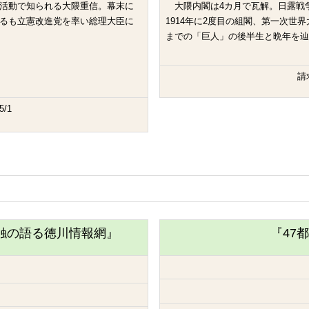
活動で知られる大隈重信。幕末に
大隈内閣は4カ月で瓦解。日露戦
るも立憲改進党を率い総理大臣に
1914年に2度目の組閣、第一次世
までの「巨人」の後半生と晩年を辿
請求
5/1
触の語る徳川情報網』
『47