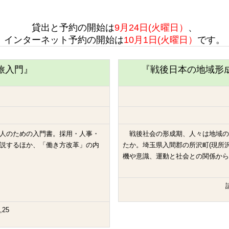
貸出と予約の開始は
9月24日(火曜日）
、
インターネット予約の開始は
10月1日(火曜日）
です。
旅入門』
『戦後日本の地域形
人のための入門書。採用・人事・
戦後社会の形成期、人々は地域の
説するほか、「働き方改革」の内
たか。埼玉県入間郡の所沢町(現所沢
機や意識、運動と社会との関係か
,25