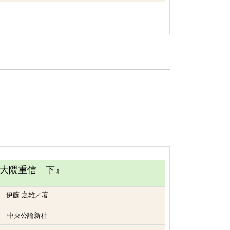
大隈重信 下』
伊藤 之雄／著
中央公論新社