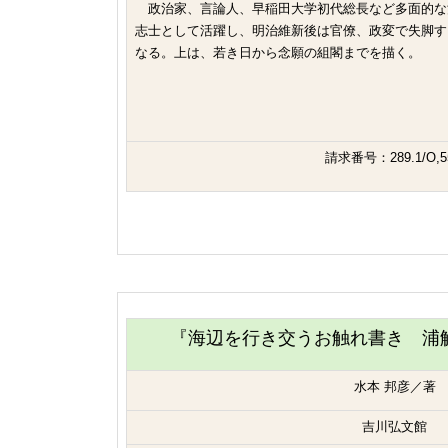
政治家、言論人、早稲田大学初代総長など多面的な
志士として活躍し、明治維新後は官僚、政変で失脚す
なる。上は、若き日から念願の組閣までを描く。
請求番号：289.1/O,5
『海辺を行き交うお触れ書き 浦
水本 邦彦／著
吉川弘文館