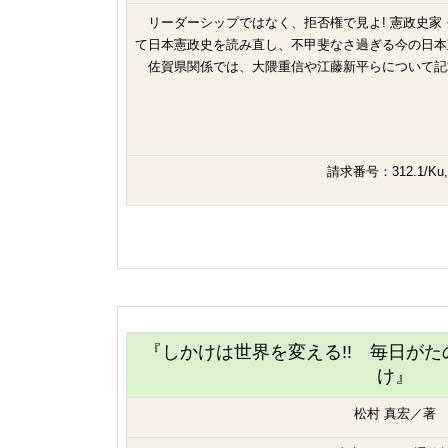
リーダーシップではなく、拒否権で見よ! 憲政史家
て日本憲政史を読み直し、不甲斐なさ過ぎる今の日本
佐賀県関係では、大隈重信や江藤新平らについて記
請求番号：312.1/Ku,
『しかけは世界を変える!! 毎日がた
け』
松村 真宏／著