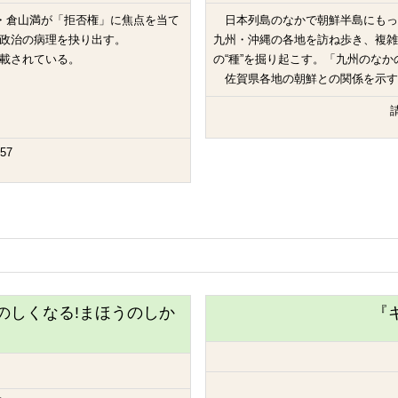
・倉山満が「拒否権」に焦点を当て
日本列島のなかで朝鮮半島にもっ
政治の病理を抉り出す。
九州・沖縄の各地を訪ね歩き、複雑
載されている。
の“種”を掘り起こす。「九州のな
佐賀県各地の朝鮮との関係を示す
請
57
のしくなる!まほうのしか
『