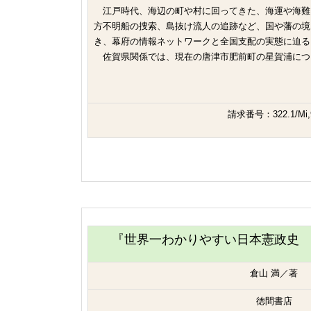
江戸時代、海辺の町や村に回ってきた、海運や海難
方不明船の捜索、島抜け流人の追跡など、国や藩の境
き、幕府の情報ネットワークと全国支配の実態に迫る
佐賀県関係では、現在の唐津市肥前町の星賀浦につ
請求番号：322.1/Mi,
『世界一わかりやすい日本憲政史
倉山 満／著
徳間書店