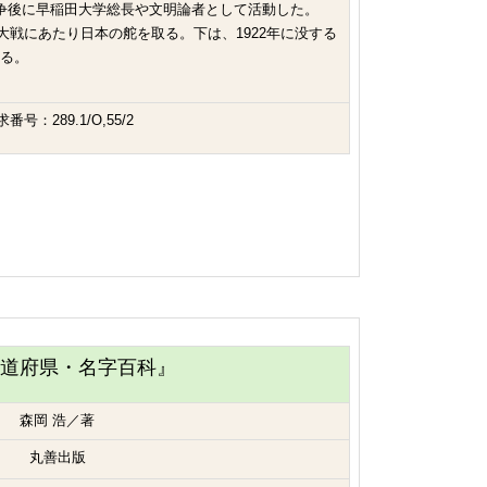
争後に早稲田大学総長や文明論者として活動した。
界大戦にあたり日本の舵を取る。下は、1922年に没する
る。
番号：289.1/O,55/2
都道府県・名字百科』
森岡 浩／著
丸善出版