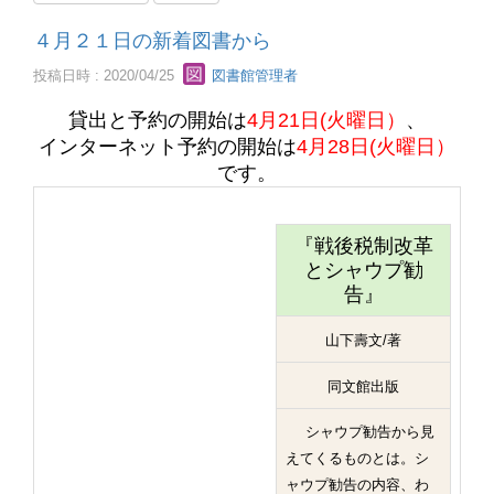
４月２１日の新着図書から
投稿日時 : 2020/04/25
図書館管理者
貸出と予約の開始は
4月21日(火曜日）
、
インターネット予約の開始は
4月28日(火曜日）
です。
『戦後税制改革
とシャウプ勧
告』
山下壽文/著
同文館出版
シャウプ勧告から見
えてくるものとは。シ
ャウプ勧告の内容、わ