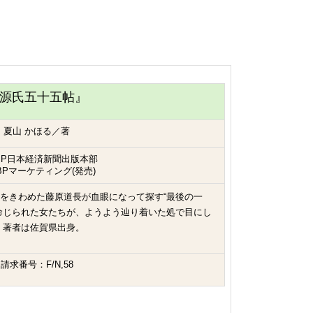
源氏五十五帖』
夏山 かほる／著
BP日本経済新聞出版本部
BPマーケティング(発売)
をきわめた藤原道長が血眼になって探す“最後の一
命じられた女たちが、ようよう辿り着いた処で目にし
。著者は佐賀県出身。
請求番号：F/N,58