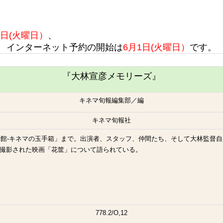
5日(火曜日）
、
インターネット予約の開始は
6月1日(火曜日）
です。
『大林宣彦メモリーズ』
キネマ旬報編集部／編
キネマ旬報社
辺の映画館-キネマの玉手箱」まで。出演者、スタッフ、仲間たち、そして大林監
撮影された映画「花筐」について語られている。
778.2/O,12