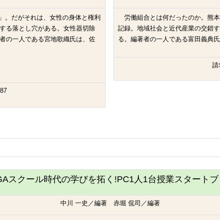
)」。だがそれは、女性の身体と権利
労働組合とは何だったのか。熊本
する落とし穴がある。女性器切除
記録。地域社会と近代産業の交錯す
者の一人である宮地歌織氏は、佐
る。編著者の一人である富田義典氏
請
87
IGAスクール時代の学びを拓く!PC1人1台授業スタート
中川 一史／編著 赤堀 侃司／編著