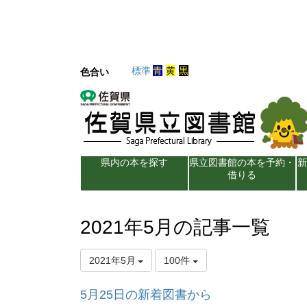
標準
青
黄
黒
色合い
県内の本を探す
県立図書館の本を予約・
借りる
2021年5月の記事一覧
2021年5月
100件
5月25日の新着図書から