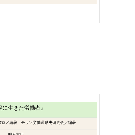
俣に生きた労働者』
 昌宣／編著 チッソ労働運動史研究会／編著
明石書店