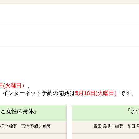
1日(火曜日）
、
インターネット予約の開始は
5月18日(火曜日）
です。
スと女性の身体』
『水
香子／編著 宮地 歌織／編著
富田 義典／編著 花田