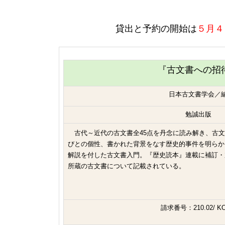
貸出と予約の開始は
５月４
『古文書への招
日本古文書学会／
勉誠出版
古代～近代の古文書全45点を丹念に読み解き、古文
びとの個性、書かれた背景をなす歴史的事件を明らか
解説を付した古文書入門。『歴史読本』連載に補訂・
所蔵の古文書について記載されている。
請求番号：210.02/ KO