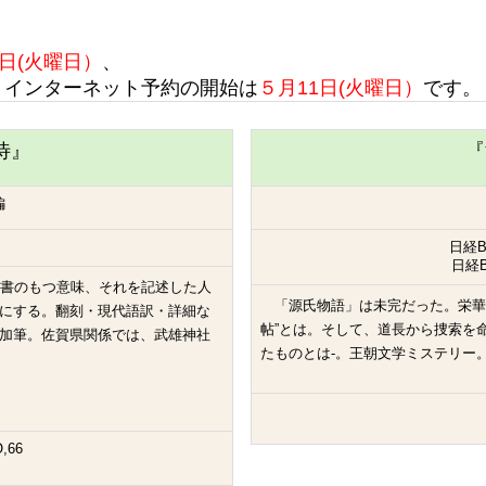
日(火曜日）
、
インターネット予約の開始は
５月11日(火曜日）
です。
待』
『
編
日経
日経
書のもつ意味、それを記述した人
「源氏物語」は未完だった。栄華
にする。翻刻・現代語訳・詳細な
帖”とは。そして、道長から捜索を
加筆。佐賀県関係では、武雄神社
たものとは-。王朝文学ミステリー
,66