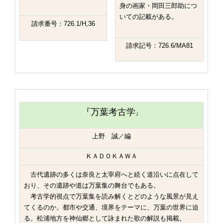
身の画家・岡田三郎助につ
いての記載がある。
請求番号：726.1/H,36
請求記号：726.6/MA81
『万葉考古学
』
上野 誠／編
ＫＡＤＯＫＡＷＡ
古代遺跡の多くは奈良と太宰府へと続く道沿いに点在して
おり、その遺跡や道は万葉集の舞台でもある。
考古学的視点で万葉集を読み解くとどのような風景が見え
てくるのか。都市や交通、境界をテーマに、万葉の世界に迫
る。松浦地方を神仙郷として詠まれた歌の解説も掲載。