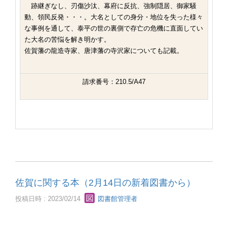
跡継ぎなし、刃傷沙汰、幕府に反抗、強制隠居、御家騒
動、領民反発・・・。大名としての身分・地位を失った様々
な事例を通して、泰平の世の裏側で存亡の危機に直面してい
た大名の苦悩を解き明かす。
佐賀藩の龍造寺家、唐津藩の寺沢家についても記載。
請求番号：210.5/A47
佐賀に関する本（2月14日の新着図書から）
投稿日時 : 2023/02/14
図書館管理者