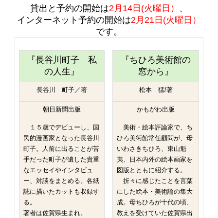
貸出と予約の開始は
2月14日(火曜日）
、
インターネット予約の開始は
2月21日(火曜日）
です。
『長谷川町子 私
『ちひろ美術館の
の人生』
窓から』
長谷川 町子／著
松本 猛/著
朝日新聞出版
かもがわ出版
１５歳でデビューし、国
美術・絵本評論家で、ち
民的漫画家となった長谷川
ひろ美術館常任顧問が、母
町子。人前に出ることが苦
いわさきちひろ、東山魁
手だった町子が遺した貴重
夷、日本内外の絵本画家を
なエッセイやインタビュ
図版とともに紹介する。
ー、対談をまとめる。各紙
折々に感じたことを言葉
誌に描いたカットも収録す
にした絵本・美術論の集大
る。
成。母ちひろが十代の頃、
著者は佐賀県生まれ。
教えを受けていた佐賀県出