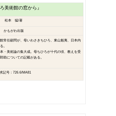
ろ美術館の窓から』
松本 猛/著
かもがわ出版
館常任顧問が、母いわさきちひろ、東山魁夷、日本内
る。
本・美術論の集大成。母ちひろが十代の頃、教えを受
郎助についての記載がある。
求記号：726.6/MA81