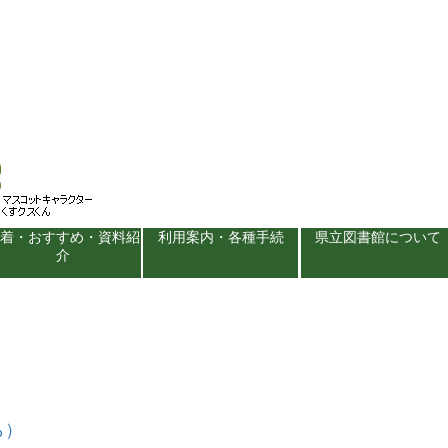
新着・おすすめ・資料紹
利用案内・各種手続
県立図書館について
介
ら）