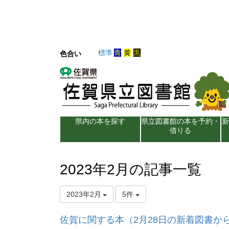
標準
青
黄
黒
色合い
県内の本を探す
県立図書館の本を予約・
借りる
2023年2月の記事一覧
2023年2月
5件
佐賀に関する本（2月28日の新着図書か