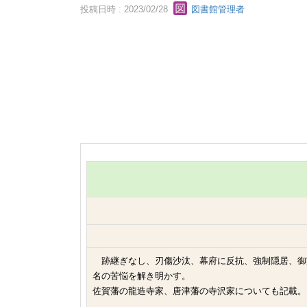
投稿日時 : 2023/02/28
図書館管理者
跡継ぎなし、刃傷沙汰、幕府に反抗、強制隠居、御
名の苦悩を解き明かす。
佐賀藩の龍造寺家、唐津藩の寺沢家についても記載。