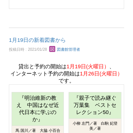
1月19日の新着図書から
投稿日時 : 2021/01/28
図書館管理者
貸出と予約の開始は
1月19日(火曜日）
、
インターネット予約の開始は
1月26日(火曜日）
です。
『明治維新の教
『親子で読み継ぐ
え 中国はなぜ近
万葉集 ベストセ
代日本に学ぶの
レクション50』
か』
小柳 左門／著 白駒 妃登
美／著
馬 国川／著 大脇 小百合