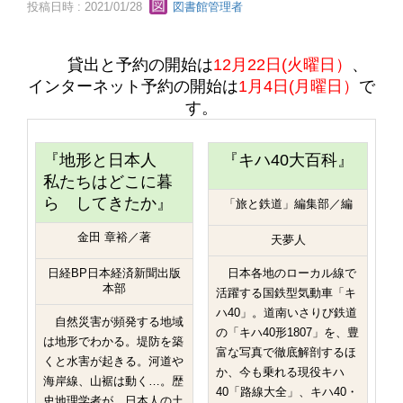
投稿日時 : 2021/01/28
図書館管理者
貸出と予約の開始は
12月22日(火曜日）
、
インターネット予約の開始は
1月4日(月曜日）
で
す。
『地形と日本人
『キハ40大百科』
私たちはどこに暮
ら してきたか』
「旅と鉄道」編集部／編
金田 章裕／著
天夢人
日経BP日本経済新聞出版
日本各地のローカル線で
本部
活躍する国鉄型気動車「キ
ハ40」。道南いさりび鉄道
自然災害が頻発する地域
の「キハ40形1807」を、豊
は地形でわかる。堤防を築
富な写真で徹底解剖するほ
くと水害が起きる。河道や
か、今も乗れる現役キハ
海岸線、山裾は動く…。歴
40「路線大全」、キハ40・
史地理学者が、日本人の土