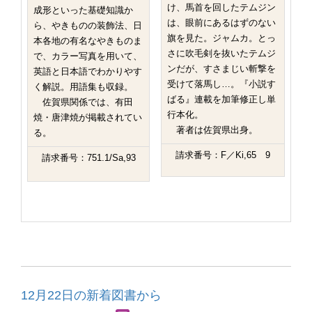
け、馬首を回したテムジン
成形といった基礎知識か
は、眼前にあるはずのない
ら、やきものの装飾法、日
旗を見た。ジャムカ。とっ
本各地の有名なやきものま
さに吹毛剣を抜いたテムジ
で、カラー写真を用いて、
ンだが、すさまじい斬撃を
英語と日本語でわかりやす
受けて落馬し…。『小説す
く解説。用語集も収録。
ばる』連載を加筆修正し単
佐賀県関係では、有田
行本化。
焼・唐津焼が掲載されてい
著者は佐賀県出身。
る。
請求番号：F／Ki,65 9
請求番号：751.1/Sa,93
12月22日の新着図書から