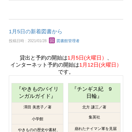
1月5日の新着図書から
投稿日時 : 2021/01/28
図書館管理者
貸出と予約の開始は
1月5日(火曜日）
、
インターネット予約の開始は
1月12日(火曜日）
です。
『やきものバイリ
『チンギス紀 9
ンガルガイド』
日輪』
澤田 美恵子／著
北方 謙三／著
集英社
小学館
崩れたナイマン軍を見届
やきものの歴史や素材、