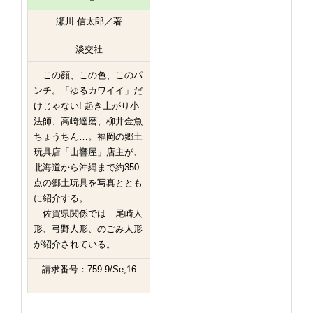
瀬川 信太郎／著
淡交社
この顔、この色、このパ
ンチ。「ゆるカワイイ」だ
けじゃない! 起き上がり小
法師、高崎達磨、柳井金魚
ちょうちん…。福岡の郷土
玩具店「山響屋」店主が、
北海道から沖縄まで約350
点の郷土玩具を写真ととも
に紹介する。
佐賀県関係では 尾崎人
形、弓野人形、のごみ人形
が紹介されている。
請求番号：759.9/Se,16