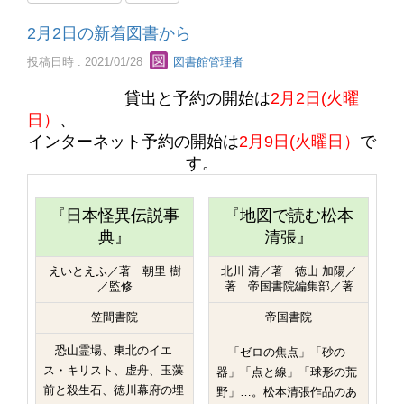
2月2日の新着図書から
投稿日時 : 2021/01/28
図書館管理者
貸出と予約の開始は
2月2日(火曜
日）
、
インターネット予約の開始は
2
月9日(火曜日）
で
す。
『日本怪異伝説事
『地図で読む松本
典』
清張』
えいとえふ／著 朝里 樹
北川 清／著 徳山 加陽／
／監修
著 帝国書院編集部／著
笠間書院
帝国書院
恐山霊場、東北のイエ
「ゼロの焦点」「砂の
ス・キリスト、虚舟、玉藻
器」「点と線」「球形の荒
前と殺生石、徳川幕府の埋
野」…。松本清張作品のあ