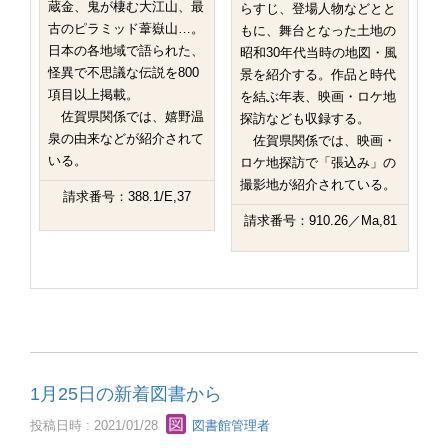
蔵金、鬼が棲む大江山、最
らすじ、登場人物などとと
古のピラミッド葦嶽山…。
もに、舞台となった土地の
日本の各地域で語られた、
昭和30年代当時の地図・風
怪異で不思議な伝説を800
景を紹介する。作品と時代
項目以上掲載。
を結ぶ年表、映画・ロケ地
佐賀県関係では、嬉野温
探訪なども収録する。
泉の由来などが紹介されて
佐賀県関係では、映画・
いる。
ロケ地探訪で「張込み」の
撮影地が紹介されている。
請求番号：388.1/E,37
請求番号：910.26／Ma,81
1月25日の新着図書から
投稿日時 : 2021/01/28
図書館管理者