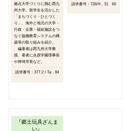
拠点大学づくりに挑む西九
請求番号：726/H，31 60
州大学。留学生を活かした
「まちづくり・ひとづく
り」、海外と地元の大学・
行政・企業・福祉施設をつ
なぐ協働教育システムの構
築等の取り組みを紹介。
編著者は西九州大学教
授、著者に永原学園理事長
や神埼市長など。
請求番号：377.2 / Ta，84
『郷土玩具ざんま
い』