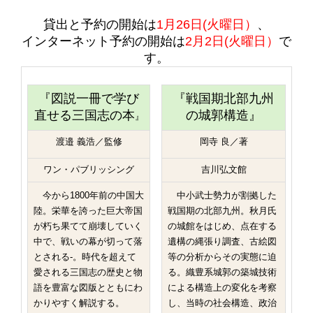
貸出と予約の開始は
1
月26日(火曜日）
、
インターネット予約の開始は
2月2日(火曜日）
で
す。
『
図説一冊で学び
『戦国期北部九州
直せる三国志の本
の城郭構造』
』
渡邉 義浩／監修
岡寺 良／著
ワン・パブリッシング
吉川弘文館
今から1800年前の中国大
中小武士勢力が割拠した
陸。栄華を誇った巨大帝国
戦国期の北部九州。秋月氏
が朽ち果てて崩壊していく
の城館をはじめ、点在する
中で、戦いの幕が切って落
遺構の縄張り調査、古絵図
とされる-。時代を超えて
等の分析からその実態に迫
愛される三国志の歴史と物
る。織豊系城郭の築城技術
語を豊富な図版とともにわ
による構造上の変化を考察
かりやすく解説する。
し、当時の社会構造、政治