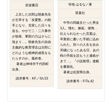
寺地 はるな／著
岩波書店
双葉社
上京した次郎は朝倉先生
が主宰する「友愛塾」の助
中学の同級生だった男女
手となり、充実した日々を
3人。憧れ、嫉妬、後悔…
送る。やがて二・二六事件
伝えられなかった言葉は、
が勃発、軍部の力はさらに
卒業前に書いた手紙に込め
強まり…。朝倉先生の自由
られた。別々の人生を歩み
主義的な教育理念は次郎に
30歳になったある日、あの
どのような精神的成長をも
時の手紙を読もうと連絡が
たらすのか。最終巻。
きて…。『小説推理』連載
著者は神埼市千代田町
を書籍化。
出身。
著者は佐賀県出身。
請求番号：KF／Sh,53
請求番号：F/Te,42