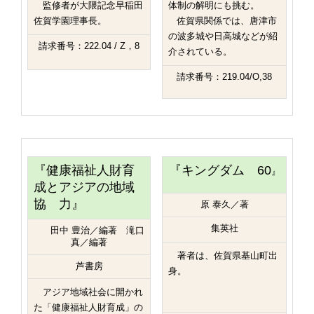
監修者が大隈記念早稲田
体制の解明にも挑む。
佐賀学園理事長。
佐賀県関係では、唐津市
の波多城や日高城などが紹
請求番号：222.04 / Z，8
介されている。
請求番号：219.04/O,38
『健康福祉人財育
『
キングダム 60
』
成とアジアの地域
協 力』
原 泰久／著
集英社
田中 豊治／編著 滝口
真／編著
著者は、佐賀県基山町出
芦書房
身。
アジア地域社会に開かれ
た「健康福祉人財育成」の