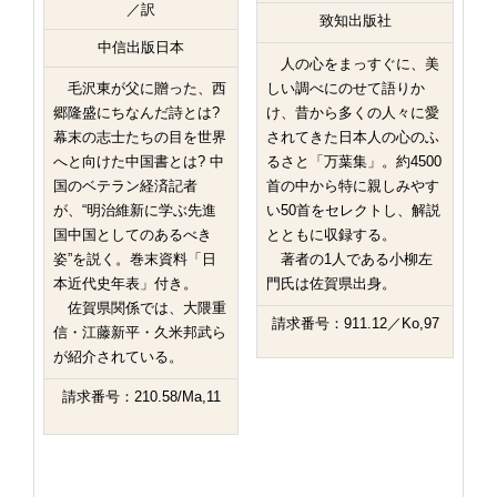
／訳
致知出版社
中信出版日本
人の心をまっすぐに、美
毛沢東が父に贈った、西
しい調べにのせて語りか
郷隆盛にちなんだ詩とは?
け、昔から多くの人々に愛
幕末の志士たちの目を世界
されてきた日本人の心のふ
へと向けた中国書とは? 中
るさと「万葉集」。約4500
国のベテラン経済記者
首の中から特に親しみやす
が、“明治維新に学ぶ先進
い50首をセレクトし、解説
国中国としてのあるべき
とともに収録する。
姿”を説く。巻末資料「日
著者の1人である小柳左
本近代史年表」付き。
門氏は佐賀県出身。
佐賀県関係では、大隈重
請求番号：911.12／Ko,97
信・江藤新平・久米邦武ら
が紹介されている。
請求番号：210.58/Ma,11