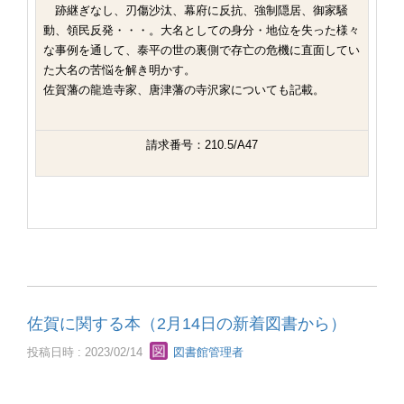
跡継ぎなし、刃傷沙汰、幕府に反抗、強制隠居、御家騒
動、領民反発・・・。大名としての身分・地位を失った様々
な事例を通して、泰平の世の裏側で存亡の危機に直面してい
た大名の苦悩を解き明かす。
佐賀藩の龍造寺家、唐津藩の寺沢家についても記載。
請求番号：210.5/A47
佐賀に関する本（2月14日の新着図書から）
投稿日時 : 2023/02/14
図書館管理者