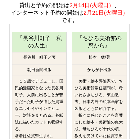
貸出と予約の開始は
2月14日(火曜日）
、
インターネット予約の開始は
2月21日(火曜日）
です。
『長谷川町子 私
『ちひろ美術館の
の人生』
窓から』
長谷川 町子／著
松本 猛/著
朝日新聞出版
かもがわ出版
１５歳でデビューし、国
美術・絵本評論家で、ち
民的漫画家となった長谷川
ひろ美術館常任顧問が、母
町子。人前に出ることが苦
いわさきちひろ、東山魁
手だった町子が遺した貴重
夷、日本内外の絵本画家を
なエッセイやインタビュ
図版とともに紹介する。
ー、対談をまとめる。各紙
折々に感じたことを言葉
誌に描いたカットも収録す
にした絵本・美術論の集大
る。
成。母ちひろが十代の頃、
著者は佐賀県生まれ。
教えを受けていた佐賀県出