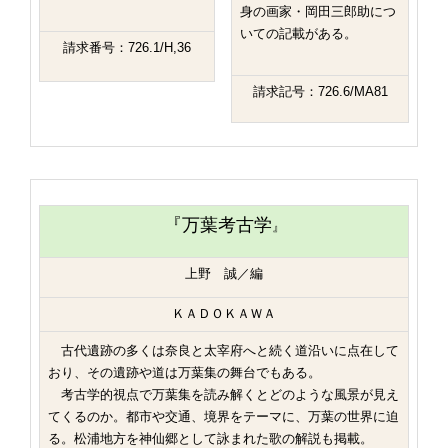
身の画家・岡田三郎助につ
いての記載がある。
請求番号：726.1/H,36
請求記号：726.6/MA81
『万葉考古学
』
上野 誠／編
ＫＡＤＯＫＡＷＡ
古代遺跡の多くは奈良と太宰府へと続く道沿いに点在して
おり、その遺跡や道は万葉集の舞台でもある。
考古学的視点で万葉集を読み解くとどのような風景が見え
てくるのか。都市や交通、境界をテーマに、万葉の世界に迫
る。松浦地方を神仙郷として詠まれた歌の解説も掲載。