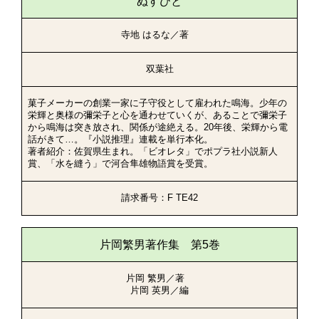
ぬすびと
寺地 はるな／著
双葉社
菓子メーカーの創業一家に子守役として雇われた鳴海。少年の
栄輝と奥様の彌栄子と心を通わせていくが、あることで彌栄子
から鳴海は突き放され、関係が途絶える。20年後、栄輝から電
話がきて…。『小説推理』連載を単行本化。
著者紹介：佐賀県生まれ。「ビオレタ」でポプラ社小説新人
賞、「水を縫う」で河合隼雄物語賞を受賞。
請求番号：F TE42
片岡繁男著作集 第5巻
片岡 繁男／著
片岡 英男／編