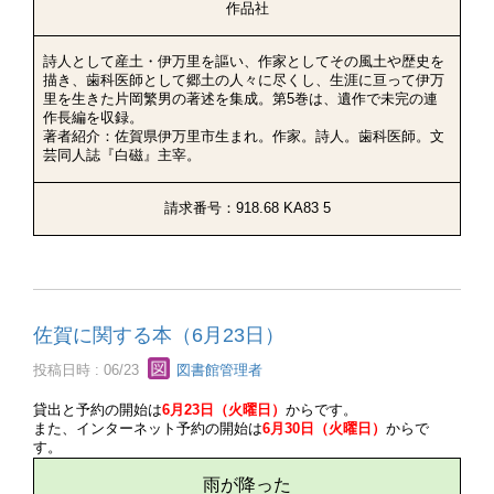
作品社
詩人として産土・伊万里を謳い、作家としてその風土や歴史を
描き、歯科医師として郷土の人々に尽くし、生涯に亘って伊万
里を生きた片岡繁男の著述を集成。第5巻は、遺作で未完の連
作長編を収録。
著者紹介：佐賀県伊万里市生まれ。作家。詩人。歯科医師。文
芸同人誌『白磁』主宰。
請求番号：918.68 KA83 5
佐賀に関する本（6月23日）
投稿日時 : 06/23
図書館管理者
貸出と予約の開始は
6月23日（火曜日）
からです。
また、インターネット予約の開始は
6月30日（火曜日）
からで
す。
雨が降った