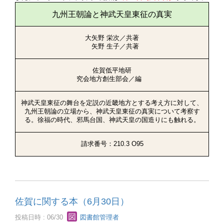
九州王朝論と神武天皇東征の真実
大矢野 栄次／共著
矢野 生子／共著
佐賀低平地研
究会地方創生部会／編
神武天皇東征の舞台を定説の近畿地方とする考え方に対して、
九州王朝論の立場から、神武天皇東征の真実について考察す
る。徐福の時代、邪馬台国、神武天皇の国造りにも触れる。
請求番号：210.3 O95
佐賀に関する本（6月30日）
投稿日時 : 06/30
図書館管理者