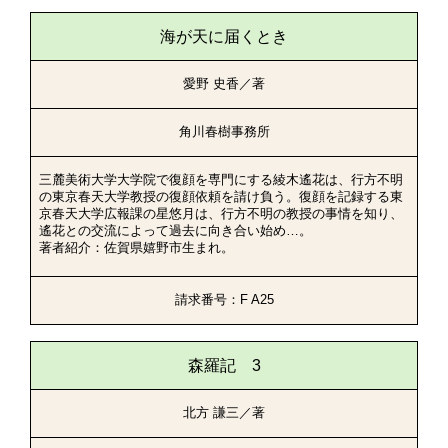
海が天に届くとき
愛野 史香／著
角川春樹事務所
三麓美術大学大学院で復顔を専門にする綾木遙花は、行方不明
の東京春天大学教授の復顔依頼を請け負う。復顔を記録する東
京春天大学広報課の星悠月は、行方不明の教授の事情を知り、
遙花との交流によって過去に向き合い始め…。
著者紹介：佐賀県嬉野市生まれ。
請求番号：F A25
森羅記 3
北方 謙三／著