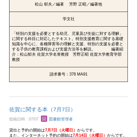
松山 郁夫／編著 芳野 正昭／編著他
学文社
「特別の支援を必要とする幼児、児童及び生徒に対する理解」
に関する科目に対応したテキスト。特別支援教育に関する基礎
知識を中心に、各種障害等の理解と支援、特別の支援を必要と
する子供の教育課程および支援方法等を解説。 編著紹
介：松山郁夫 佐賀大学名誉教授 芳野正昭 佐賀大学教育学部
教授
請求番号：378 MA91
佐賀に関する本（7月7日）
投稿日時 : 07/07
図書館管理者
貸出と予約の開始は
7月7日（火曜日）
からです。
また、インターネット予約の開始は
7月14日（火曜日）
からです。