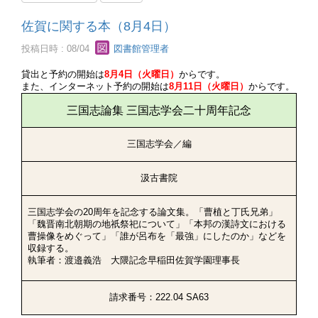
佐賀に関する本（8月4日）
投稿日時 : 08/04
図書館管理者
貸出と予約の開始は
8月4日（火曜日）
からです。
また、インターネット予約の開始は
8月11日（火曜日）
からです。
三国志論集 三国志学会二十周年記念
三国志学会／編
汲古書院
三国志学会の20周年を記念する論文集。「曹植と丁氏兄弟」
「魏晋南北朝期の地祇祭祀について」「本邦の漢詩文における
曹操像をめぐって」「誰が呂布を「最強」にしたのか」などを
収録する。
執筆者：渡邉義浩 大隈記念早稲田佐賀学園理事長
請求番号：222.04 SA63