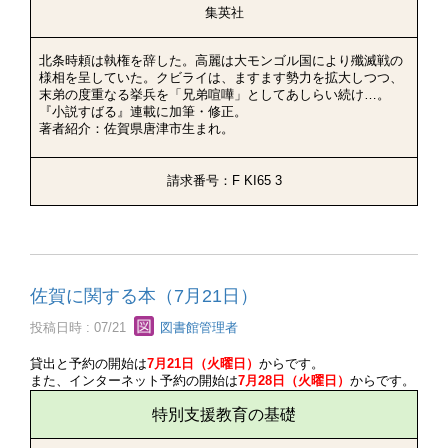
集英社
北条時頼は執権を辞した。高麗は大モンゴル国により殲滅戦の
様相を呈していた。クビライは、ますます勢力を拡大しつつ、
末弟の度重なる挙兵を「兄弟喧嘩」としてあしらい続け…。
『小説すばる』連載に加筆・修正。
著者紹介：佐賀県唐津市生まれ。
請求番号：F KI65 3
佐賀に関する本（7月21日）
投稿日時 : 07/21
図書館管理者
貸出と予約の開始は
7月21日（火曜日）
からです。
また、インターネット予約の開始は
7月28日（火曜日）
からです。
特別支援教育の基礎