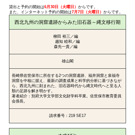
貸出と予約の開始は
6月30日（火曜日）
からです。
また、インターネット予約の開始は
7月7日（火曜日）
からです。
西北九州の洞窟遺跡からみた旧石器～縄文移行期
柳田 裕三／編
越知 睦和／編
森先一貴／編
雄山閣
長崎県佐世保市に所在する2つの洞窟遺跡、福井洞窟と泉福寺
洞窟を中核に据え、最新の調査成果と科学的分析に基づきなが
ら、西北九州に刻まれた、旧石器時代から縄文時代へと至る人
類の足跡を解き明かす。
著者紹介：別府大学文学部文化財学科卒業。佐世保市教育委員
会係長。
請求番号：219 SE17