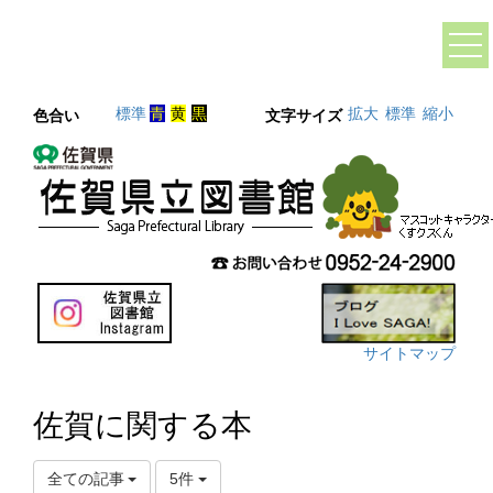
標準
青
黄
黒
拡大
標準
縮小
色合い
文字サイズ
サイトマップ
佐賀に関する本
全ての記事
5件