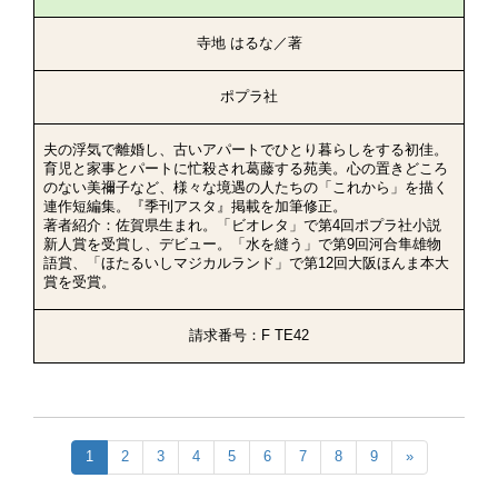
寺地 はるな／著
ポプラ社
夫の浮気で離婚し、古いアパートでひとり暮らしをする初佳。
育児と家事とパートに忙殺され葛藤する苑美。心の置きどころ
のない美禰子など、様々な境遇の人たちの「これから」を描く
連作短編集。『季刊アスタ』掲載を加筆修正。
著者紹介：佐賀県生まれ。「ビオレタ」で第4回ポプラ社小説
新人賞を受賞し、デビュー。「水を縫う」で第9回河合隼雄物
語賞、「ほたるいしマジカルランド」で第12回大阪ほんま本大
賞を受賞。
請求番号：F TE42
1
2
3
4
5
6
7
8
9
»