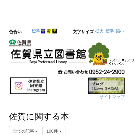
標準
青
黄
黒
拡大
標準
縮小
色合い
文字サイズ
サイトマップ
佐賀に関する本
全ての記事
100件