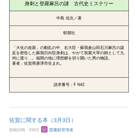
身刺と登羅麻呂の謎 古代史ミステリー
中島 信次／著
郁朋社
「大化の改新」の動乱の中、右大臣・蘇我倉山田石川麻呂の謀
反を密告した蘇我日向臣身刺は、やがて筑紫大宰の帥として九
州に渡り…。福岡の地に理想郷を切り開いた男の物語。
著者：佐賀県唐津市生まれ。
請求番号：F N42
佐賀に関する本（3月3日）
投稿日時 : 03/03
図書館管理者