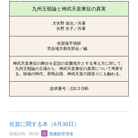
九州王朝論と神武天皇東征の真実
大矢野 栄次／共著
矢野 生子／共著
佐賀低平地研
究会地方創生部会／編
神武天皇東征の舞台を定説の近畿地方とする考え方に対して、
九州王朝論の立場から、神武天皇東征の真実について考察す
る。徐福の時代、邪馬台国、神武天皇の国造りにも触れる。
請求番号：210.3 O95
佐賀に関する本（6月30日）
投稿日時 : 06/30
図書館管理者