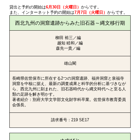
貸出と予約の開始は
6月30日（火曜日）
からです。
また、インターネット予約の開始は
7月7日（火曜日）
からです。
西北九州の洞窟遺跡からみた旧石器～縄文移行期
柳田 裕三／編
越知 睦和／編
森先一貴／編
雄山閣
長崎県佐世保市に所在する2つの洞窟遺跡、福井洞窟と泉福寺
洞窟を中核に据え、最新の調査成果と科学的分析に基づきなが
ら、西北九州に刻まれた、旧石器時代から縄文時代へと至る人
類の足跡を解き明かす。
著者紹介：別府大学文学部文化財学科卒業。佐世保市教育委員
会係長。
請求番号：219 SE17