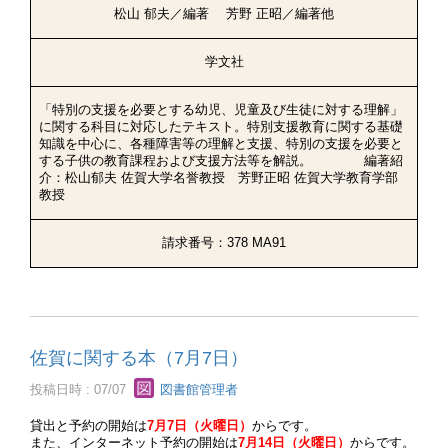
松山 郁夫／編著 芳野 正昭／編著他
学文社
「特別の支援を必要とする幼児、児童及び生徒に対する理解」
に関する科目に対応したテキスト。特別支援教育に関する基礎
知識を中心に、各種障害等の理解と支援、特別の支援を必要と
する子供の教育課程および支援方法等を解説。 編著紹
介：松山郁夫 佐賀大学名誉教授 芳野正昭 佐賀大学教育学部
教授
請求番号：378 MA91
佐賀に関する本（7月7日）
投稿日時 : 07/07
図書館管理者
貸出と予約の開始は
7月7日（火曜日）
からです。
また、インターネット予約の開始は
7月14日（火曜日）
からです。