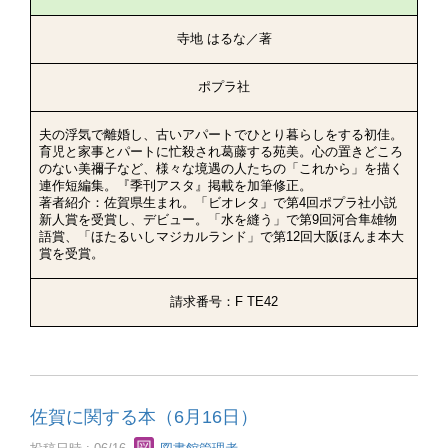
寺地 はるな／著
ポプラ社
夫の浮気で離婚し、古いアパートでひとり暮らしをする初佳。
育児と家事とパートに忙殺され葛藤する苑美。心の置きどころ
のない美禰子など、様々な境遇の人たちの「これから」を描く
連作短編集。『季刊アスタ』掲載を加筆修正。
著者紹介：佐賀県生まれ。「ビオレタ」で第4回ポプラ社小説
新人賞を受賞し、デビュー。「水を縫う」で第9回河合隼雄物
語賞、「ほたるいしマジカルランド」で第12回大阪ほんま本大
賞を受賞。
請求番号：F TE42
佐賀に関する本（6月16日）