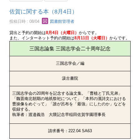
佐賀に関する本（8月4日）
投稿日時 : 08/04
図書館管理者
貸出と予約の開始は
8月4日（火曜日）
からです。
また、インターネット予約の開始は
8月11日（火曜日）
からです。
三国志論集 三国志学会二十周年記念
三国志学会／編
汲古書院
三国志学会の20周年を記念する論文集。「曹植と丁氏兄弟」
「魏晋南北朝期の地祇祭祀について」「本邦の漢詩文における
曹操像をめぐって」「誰が呂布を「最強」にしたのか」などを
収録する。
執筆者：渡邉義浩 大隈記念早稲田佐賀学園理事長
請求番号：222.04 SA63