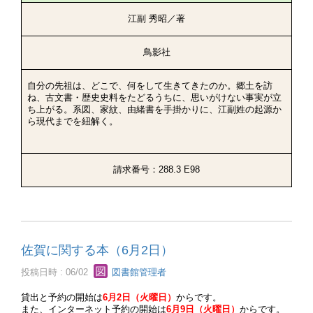
江副 秀昭／著
鳥影社
自分の先祖は、どこで、何をして生きてきたのか。郷土を訪
ね、古文書・歴史史料をたどるうちに、思いがけない事実が立
ち上がる。系図、家紋、由緒書を手掛かりに、江副姓の起源か
ら現代までを紐解く。
請求番号：288.3 E98
佐賀に関する本（6月2日）
投稿日時 : 06/02
図書館管理者
貸出と予約の開始は
6月2日（火曜日）
からです。
また、インターネット予約の開始は
6月9日（火曜日）
からです。