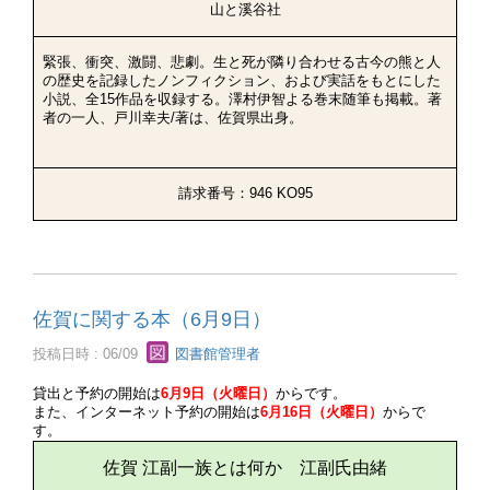
山と溪谷社
緊張、衝突、激闘、悲劇。生と死が隣り合わせる古今の熊と人
の歴史を記録したノンフィクション、および実話をもとにした
小説、全15作品を収録する。澤村伊智よる巻末随筆も掲載。著
者の一人、戸川幸夫/著は、佐賀県出身。
請求番号：946 KO95
佐賀に関する本（6月9日）
投稿日時 : 06/09
図書館管理者
貸出と予約の開始は
6月9日（火曜日）
からです。
また、インターネット予約の開始は
6月16日（火曜日）
からで
す。
佐賀 江副一族とは何か 江副氏由緒