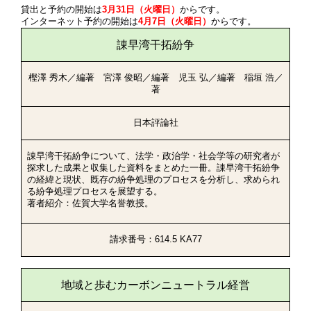
貸出と予約の開始は
3月31日（火曜日）
からです。
インターネット予約の開始は
4月7日（火曜日）
からです。
諌早湾干拓紛争
樫澤 秀木／編著 宮澤 俊昭／編著 児玉 弘／編著 稲垣 浩／
著
日本評論社
諌早湾干拓紛争について、法学・政治学・社会学等の研究者が
探求した成果と収集した資料をまとめた一冊。諌早湾干拓紛争
の経緯と現状、既存の紛争処理のプロセスを分析し、求められ
る紛争処理プロセスを展望する。
著者紹介：佐賀大学名誉教授。
請求番号：614.5 KA77
地域と歩むカーボンニュートラル経営