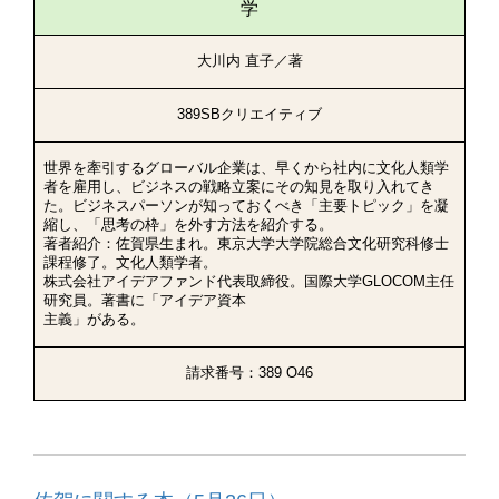
学
大川内 直子／著
389SBクリエイティブ
世界を牽引するグローバル企業は、早くから社内に文化人類学
者を雇用し、ビジネスの戦略立案にその知見を取り入れてき
た。ビジネスパーソンが知っておくべき「主要トピック」を凝
縮し、「思考の枠」を外す方法を紹介する。
著者紹介：佐賀県生まれ。東京大学大学院総合文化研究科修士
課程修了。文化人類学者。
株式会社アイデアファンド代表取締役。国際大学GLOCOM主任
研究員。著書に「アイデア資本
主義」がある。
請求番号：389 O46