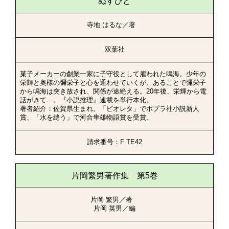
ぬすびと
寺地 はるな／著
双葉社
菓子メーカーの創業一家に子守役として雇われた鳴海。少年の
栄輝と奥様の彌栄子と心を通わせていくが、あることで彌栄子
から鳴海は突き放され、関係が途絶える。20年後、栄輝から電
話がきて…。『小説推理』連載を単行本化。
著者紹介：佐賀県生まれ。「ビオレタ」でポプラ社小説新人
賞、「水を縫う」で河合隼雄物語賞を受賞。
請求番号：F TE42
片岡繁男著作集 第5巻
片岡 繁男／著
片岡 英男／編