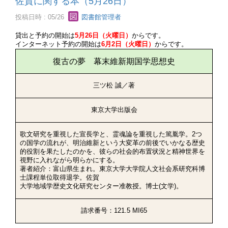
佐賀に関する本（5月26日）
投稿日時 : 05/26
図書館管理者
貸出と予約の開始は
5月26日（火曜日）
からです。
インターネット予約の開始は
6月2日（火曜日）
からです。
復古の夢 幕末維新期国学思想史
三ツ松 誠／著
東京大学出版会
歌文研究を重視した宣長学と、霊魂論を重視した篤胤学。2つ
の国学の流れが、明治維新という大変革の前後でいかなる歴史
的役割を果たしたのかを、彼らの社会的布置状況と精神世界を
視野に入れながら明らかにする。
著者紹介：富山県生まれ。東京大学大学院人文社会系研究科博
士課程単位取得退学。佐賀
大学地域学歴史文化研究センター准教授。博士(文学)。
請求番号：121.5 MI65