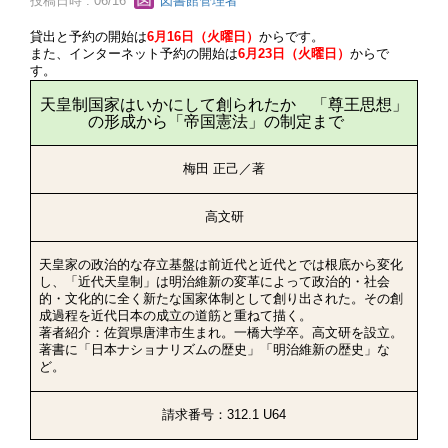
投稿日時 : 06/16
図書館管理者
貸出と予約の開始は
6月16日（火曜日）
からです。
また、インターネット予約の開始は
6月23日（火曜日）
からで
す。
天皇制国家はいかにして創られたか 「尊王思想」
の形成から「帝国憲法」の制定まで
梅田 正己／著
高文研
天皇家の政治的な存立基盤は前近代と近代とでは根底から変化
し、「近代天皇制」は明治維新の変革によって政治的・社会
的・文化的に全く新たな国家体制として創り出された。その創
成過程を近代日本の成立の道筋と重ねて描く。
著者紹介：佐賀県唐津市生まれ。一橋大学卒。高文研を設立。
著書に「日本ナショナリズムの歴史」「明治維新の歴史」な
ど。
請求番号：312.1 U64