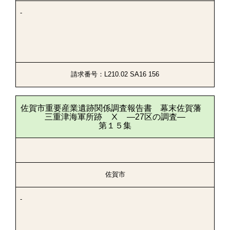
-
請求番号：L210.02 SA16 156
佐賀市重要産業遺跡関係調査報告書 幕末佐賀藩
三重津海軍所跡 Ⅹ ―27区の調査―
第１５集
佐賀市
-