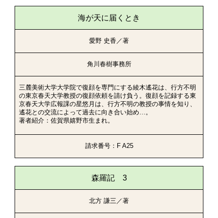
海が天に届くとき
愛野 史香／著
角川春樹事務所
三麓美術大学大学院で復顔を専門にする綾木遙花は、行方不明
の東京春天大学教授の復顔依頼を請け負う。復顔を記録する東
京春天大学広報課の星悠月は、行方不明の教授の事情を知り、
遙花との交流によって過去に向き合い始め…。
著者紹介：佐賀県嬉野市生まれ。
請求番号：F A25
森羅記 3
北方 謙三／著