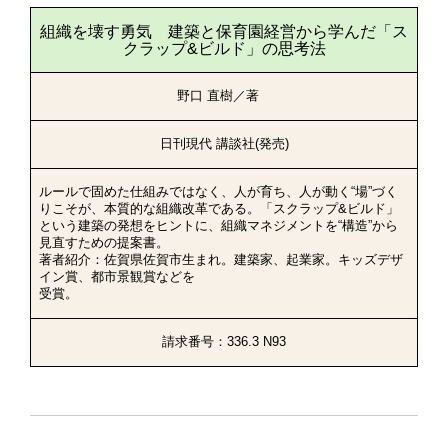
組織を壊す勇気 建築と保育園経営から学んだ「ス
クラップ&ビルド」の思考法
野口 直樹／著
日刊現代 講談社(発売)
ルールで固めた仕組みではなく、人が育ち、人が動く“場”づく
りこそが、本質的な組織改革である。「スクラップ&ビルド」
という建築の発想をヒントに、組織マネジメントを“構造”から
見直すための提案書。
著者紹介：佐賀県佐賀市生まれ。建築家、起業家。キッズデザ
イン賞、都市景観賞などを
受賞。
請求番号：336.3 N93