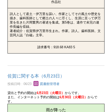
作品社
詩人として産土・伊万里を謳い、作家としてその風土や歴史を
描き、歯科医師として郷土の人々に尽くし、生涯に亘って伊万
里を生きた片岡繁男の著述を集成。第5巻は、遺作で未完の連
作長編を収録。
著者紹介：佐賀県伊万里市生まれ。作家。詩人。歯科医師。文
芸同人誌『白磁』主宰。
請求番号：918.68 KA83 5
佐賀に関する本（6月23日）
投稿日時 : 06/23
図書館管理者
貸出と予約の開始は
6月23日（火曜日）
からです。
また、インターネット予約の開始は
6月30日（火曜日）
からで
す。
雨が降った