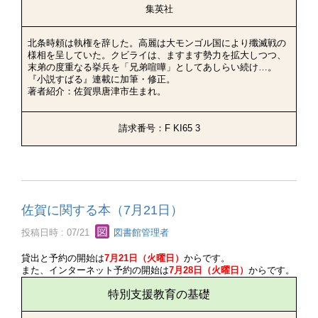
集英社
北条時頼は執権を辞した。高麗は大モンゴル国により殲滅戦の
様相を呈していた。クビライは、ますます勢力を拡大しつつ、
末弟の度重なる挙兵を「兄弟喧嘩」としてあしらい続け…。
『小説すばる』連載に加筆・修正。
著者紹介：佐賀県唐津市生まれ。
請求番号：F KI65 3
佐賀に関する本（7月21日）
投稿日時 : 07/21
図書館管理者
貸出と予約の開始は
7月21日（火曜日）
からです。
また、インターネット予約の開始は
7月28日（火曜日）
からです。
特別支援教育の基礎