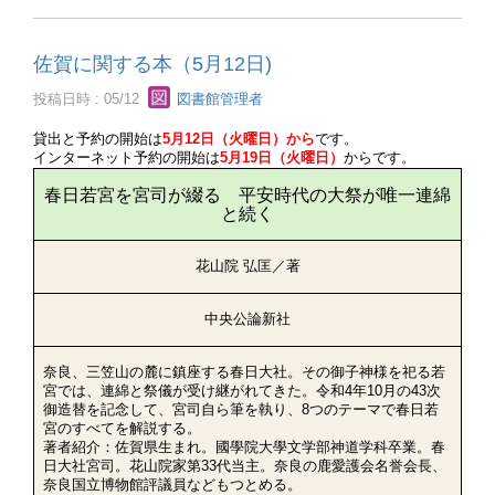
佐賀に関する本（5月12日)
投稿日時 : 05/12
図書館管理者
貸出と予約の開始は
5月12日（火曜日）から
です。
インターネット予約の開始は
5月19日（火曜日）
からです。
春日若宮を宮司が綴る 平安時代の大祭が唯一連綿
と続く
花山院 弘匡／著
中央公論新社
奈良、三笠山の麓に鎮座する春日大社。その御子神様を祀る若
宮では、連綿と祭儀が受け継がれてきた。令和4年10月の43次
御造替を記念して、宮司自ら筆を執り、8つのテーマで春日若
宮のすべてを解説する。
著者紹介：佐賀県生まれ。國學院大學文学部神道学科卒業。春
日大社宮司。花山院家第33代当主。奈良の鹿愛護会名誉会長、
奈良国立博物館評議員などもつとめる。