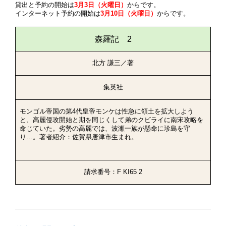
貸出と予約の開始は
3月3日（火曜日）
からです。
インターネット予約の開始は
3月10日（火曜日）
からです。
森羅記 2
北方 謙三／著
集英社
モンゴル帝国の第4代皇帝モンケは性急に領土を拡大しよう
と、高麗侵攻開始と期を同じくして弟のクビライに南宋攻略を
命じていた。劣勢の高麗では、波瀬一族が懸命に珍島を守
り…。著者紹介：佐賀県唐津市生まれ。
請求番号：F KI65 2